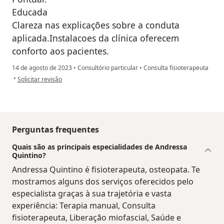
Educada
Clareza nas explicações sobre a conduta
aplicada.Instalacoes da clínica oferecem
conforto aos pacientes.
14 de agosto de 2023
•
Consultório particular
•
Consulta fisioterapeuta
na opinião do utilizador Leila Teixeira Dias
•
Solicitar revisão
Perguntas frequentes
Quais são as principais especialidades de Andressa
Quintino?
Andressa Quintino é fisioterapeuta, osteopata. Te
mostramos alguns dos serviços oferecidos pelo
especialista graças à sua trajetória e vasta
experiência: Terapia manual, Consulta
fisioterapeuta, Liberação miofascial, Saúde e