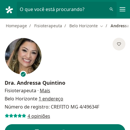
Men
O que você está procurando?
Homepage
Fisioterapeuta
Belo Horizonte
Andressa
Mudar de cida
Dra.
Andressa Quintino
sobre as especializações
Fisioterapeuta
·
Mais
Belo Horizonte
1 endereço
Número de registro: CREFITO MG 4/49634F
4 opiniões