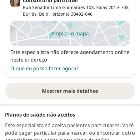
Consultório particular
Rua Senador Lima Guimaraes 108. Salas 701 e 703,
Buritis
,
Belo Horizonte
30492-040
Ampliar o mapa
abre num novo separador
Disponibilidade
Este especialista não oferece agendamento online
neste endereço
O que eu posso fazer agora?
Mostrar mais detalhes
sobre o endereço
Planos de saúde não aceitos
Este especialista só aceita pacientes particulares. Você
pode pagar particular para marcar, ou encontrar outro