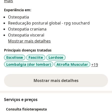
Sobre mim
mais
Experiência em:
Osteopatia
Reeducação postural global - rpg souchard
Osteopatia craniana
Osteopatia visceral
Mostrar mais detalhes
Principais doenças tratadas
Escoliose
Fasciite
Lordose
a11y_s
Lombalgia (dor lombar)
Atrofia Muscular
+19
Mostrar mais detalhes
sobre a experiência
Serviços e preços
Consulta fisioterapeuta