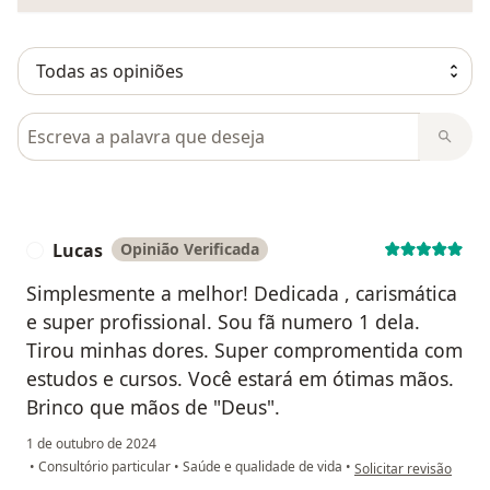
Pesquisar em opiniões
Lucas
Opinião Verificada
L
Simplesmente a melhor! Dedicada , carismática
e super profissional. Sou fã numero 1 dela.
Tirou minhas dores. Super compromentida com
estudos e cursos. Você estará em ótimas mãos.
Brinco que mãos de "Deus".
1 de outubro de 2024
na opinião do utilizad
•
Consultório particular
•
Saúde e qualidade de vida
•
Solicitar revisão