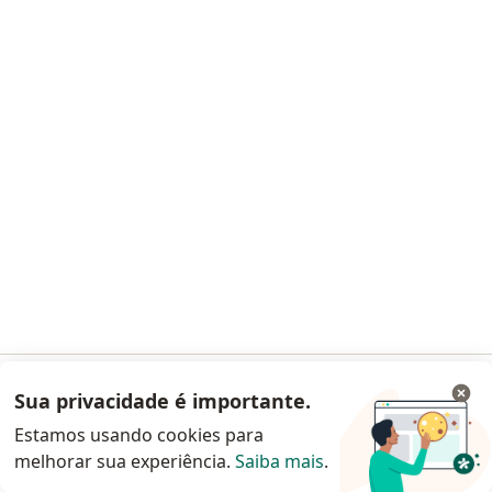
Cristiane Yoko Fukuda
Anestesiologista
CRM 108230 SP - RQE 40016
Rua Ari Barroso, 355, Osasco
•
Mapa
Hospital Regional Doutor Vivaldo Martins Simoes
Esse especialista não oferece agendamento online para esse endereço.
Solicite um atendimento
1
2
3
...
13
Pesquisas relacionadas
Cidades próximas Barueri
Sua privacidade é importante.
Acessar App
Anestesiologistas São Paulo
Estamos usando cookies para
melhorar sua experiência.
Saiba mais
.
Anestesiologistas Guarulhos
Continuar pelo site da Doctoralia