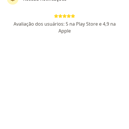
·
Anestesiologista, Especialista em dor, Médica acupunturista
Mais
Avaliação dos usuários: 5 na Play Store e 4,9 na
31 opiniões
Apple
CRM SP 168205 | RQE 76051 | RQE 760511
Endereço
Teleconsulta
Rua Enxovia 472, CJ 2503, São Paulo
•
Mapa
ANANDORA - Centro Empresarial
Avaliação pré anestésica
R$ 510
Esse especialista não oferece agendamento online para esse endereço.
Solicite um atendimento
Especialistas disponíveis