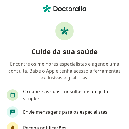
Men
Anestesiologista • Barueri, São Paulo SP
Filtros
Convênio
Mapa
Anestesiologistas em Barueri
Cuide da sua saúde
Encontre os melhores especialistas e agende uma
Qual é o seu convênio?
consulta. Baixe o App e tenha acesso a ferramentas
exclusivas e gratuitas.
Organize as suas consultas de um jeito
simples
Envie mensagens para os especialistas
Dra. Marcella de Cunto Romero Tabacow
Receba notificações