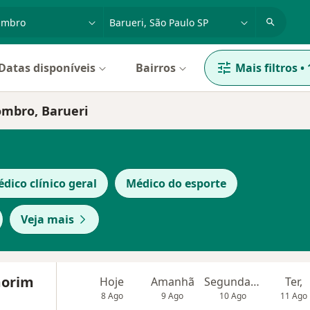
dade, doença ou nome
cidade ou região
Datas disponíveis
Bairros
Mais filtros
•
ombro, Barueri
dico clínico geral
Médico do esporte
Veja mais
morim
Hoje
Amanhã
Segunda-feira
Ter,
8 Ago
9 Ago
10 Ago
11 Ago