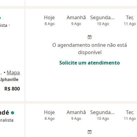
Hoje
Amanhã
Segunda-feira
Ter,
8 Ago
9 Ago
10 Ago
11 Ago
·
ista
O agendamento online não está
disponível
Solicite um atendimento
rtopedia e Esporte Alphaville, Barueri
•
Mapa
lphaville
R$ 800
ondé
Hoje
Amanhã
Segunda-feira
Ter,
8 Ago
9 Ago
10 Ago
11 Ago
ralista