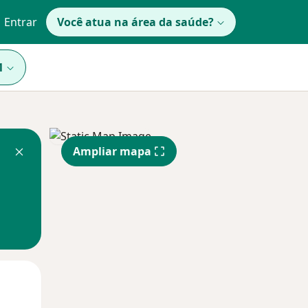
Entrar
Você atua na área da saúde?
1
Ampliar mapa
Qua
Qui,
Sex,
12 Ago
13 Ago
14 Ago