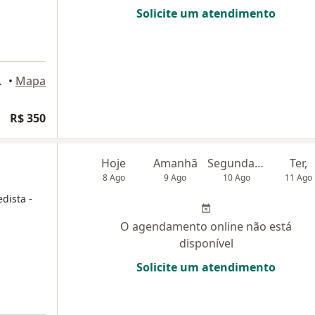
Solicite um atendimento
andar, Barueri
•
Mapa
ogia
R$ 350
Hoje
Amanhã
Segunda-feira
Ter,
8 Ago
9 Ago
10 Ago
11 Ago
dista -
O agendamento online não está
disponível
Solicite um atendimento