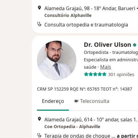
Alameda Grajaú, 98 - 18º Andar, Barueri
Consultório Alphaville
Consulta ortopedia e traumatologia
Dr. Oliver Ulson
Ortopedista - traumatolog
Especialista em administ
·
Mais
saúde
301 opiniões
CRM SP 152259
RQE Nº: 65765
TEOT n°: 14387
Endereço
Teleconsulta
Alameda Grajaú, 614 - 10º andar, 
Coe Ortopedia - Alphaville
Terapia de ondas de choque para dores crônicas
a partir 