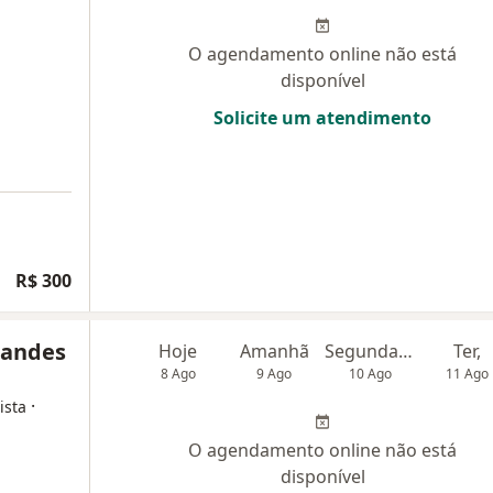
O agendamento online não está
disponível
Solicite um atendimento
R$ 300
nandes
Hoje
Amanhã
Segunda-feira
Ter,
8 Ago
9 Ago
10 Ago
11 Ago
·
ista
O agendamento online não está
disponível