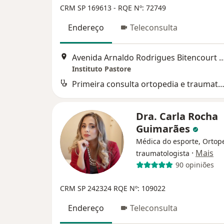
CRM SP 169613
- RQE Nº: 72749
Endereço
Teleconsulta
Avenida Arnaldo Rodrigues Bitencourt 904 2º 
Instituto Pastore
Primeira consulta ortopedia e traumatol
Dra. Carla Rocha
Guimarães
Médica do esporte, Ortope
·
Mais
traumatologista
90 opiniões
CRM SP 242324 RQE Nº: 109022
Endereço
Teleconsulta