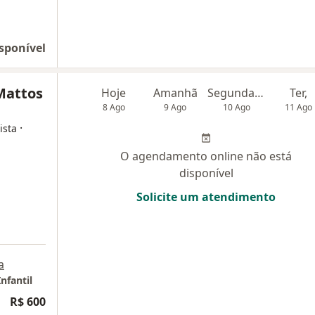
sponível
Mattos
Hoje
Amanhã
Segunda-feira
Ter,
8 Ago
9 Ago
10 Ago
11 Ago
·
ista
O agendamento online não está
disponível
Solicite um atendimento
a
nfantil
ogia
R$ 600