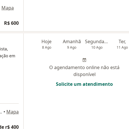
•
Mapa
R$ 600
Hoje
Amanhã
Segunda-feira
Ter,
8 Ago
9 Ago
10 Ago
11 Ago
ista,
ração em
O agendamento online não está
disponível
Solicite um atendimento
salas 1003 e 1004 - Alphaville, Barueri
•
Mapa
de r$ 400