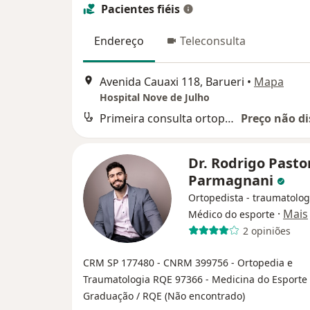
Pacientes fiéis
Endereço
Teleconsulta
Avenida Cauaxi 118, Barueri
•
Mapa
Hospital Nove de Julho
Primeira consulta ortopedia e traumatologia
Preço não di
Dr. Rodrigo Pasto
Parmagnani
Ortopedista - traumatolog
·
Mais
Médico do esporte
2 opiniões
CRM SP 177480
- CNRM 399756
- Ortopedia e
Traumatologia RQE 97366
- Medicina do Esporte
Graduação / RQE (Não encontrado)