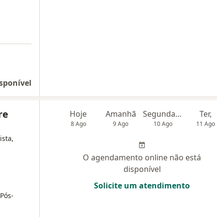
sponível
re
Hoje
Amanhã
Segunda-feira
Ter,
8 Ago
9 Ago
10 Ago
11 Ago
ista,
O agendamento online não está
disponível
Solicite um atendimento
 Pós-