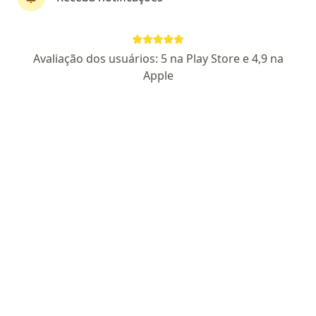
Dr. Yuri D'Marco Sanchez de Carvalho
·
Mais
Anestesiologista
Avaliação dos usuários: 5 na Play Store e 4,9 na
31 opiniões
Apple
CRM CE 15993
- RQE Nº: 11575 Anestesiologia
- RQE Nº:13111
Dor
Endereço 1
Endereço 2
Teleconsulta
Fortaleza
•
Mapa
Consulta Anestesiologia
R$ 350
Esse especialista não oferece agendamento online para esse endereço.
Solicite um atendimento