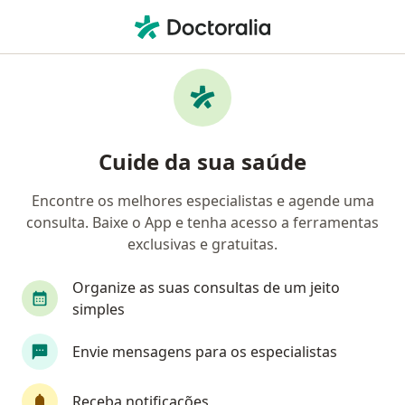
Men
Anestesiologista • Fortaleza, Ceará CE
Filtros
Convênio
Mapa
Anestesiologistas em Fortaleza
Cuide da sua saúde
Encontre os melhores especialistas e agende uma
Qual é o seu convênio?
consulta. Baixe o App e tenha acesso a ferramentas
Unimed
Cassi
EMBRATEL
Geap Saúde
exclusivas e gratuitas.
Organize as suas consultas de um jeito
simples
Envie mensagens para os especialistas
Receba notificações