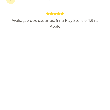
Dr. Moacir Araripe
Avaliação dos usuários: 5 na Play Store e 4,9 na
Ortopedista - traumatologista, Médico do esporte, Médico
Apple
·
Mais
perito
426 opiniões
CRM-CE 9511
RQE 5311
TEOT 12059
- Medicina do Esporte
RQE (Não encontrado)
- Médico Perito RQE (Não encontrado)
Pacientes fiéis
Rua Monsenhor Bruno, 1777, Fortaleza
•
Mapa
CRF - Centro de Reabilitação Funcional
Consulta Medicina Legal e Perícia Médica
Preço não disponível
Esse especialista não oferece agendamento online para esse endereço.
Solicite um atendimento