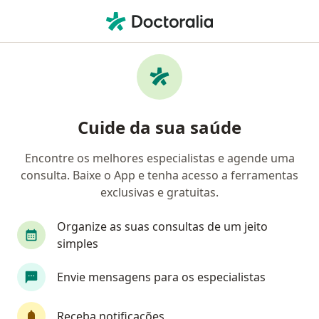
Men
Prótese De Joelho • Fortaleza, Ceará CE
Filtros
• 1
Convênio
Mapa
Profissionais com experiência Prótese de
Cuide da sua saúde
joelho, Fortaleza
Encontre os melhores especialistas e agende uma
consulta. Baixe o App e tenha acesso a ferramentas
Qual especialização você está procurando?
exclusivas e gratuitas.
Ortopedista - Traumatologista
Médico do espo
Organize as suas consultas de um jeito
simples
Envie mensagens para os especialistas
Receba notificações