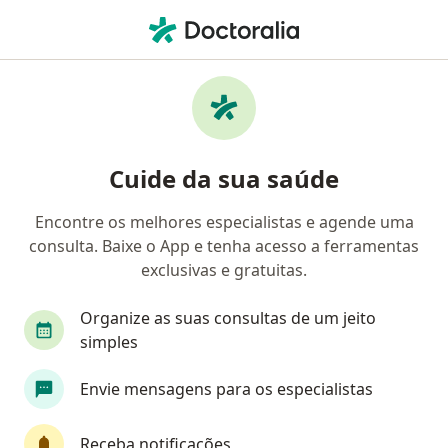
Men
Angiologista • Belo Horizonte, Minas Gerais MG
Filtros
Convênio:
Golden Cross
Angiologistas Golden Cross em Belo
Cuide da sua saúde
Horizonte
Encontre os melhores especialistas e agende uma
consulta. Baixe o App e tenha acesso a ferramentas
exclusivas e gratuitas.
Organize as suas consultas de um jeito
simples
Dr. João Felipe Sales
Envie mensagens para os especialistas
·
Mais
Angiologista, Cirurgião vascular
90 opiniões
Receba notificações