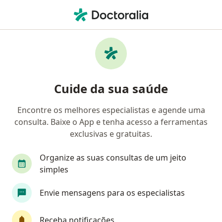
Men
Angiologista • Goiânia, Goiás GO
Filtros
Convênio:
VIVACOM
Angiologistas VIVACOM em Goiânia
Cuide da sua saúde
Encontre os melhores especialistas e agende uma
consulta. Baixe o App e tenha acesso a ferramentas
exclusivas e gratuitas.
Organize as suas consultas de um jeito
simples
Dr. Fabricio Leão Cabral
Envie mensagens para os especialistas
·
Mais
Angiologista, Cirurgião vascular
105 opiniões
Receba notificações