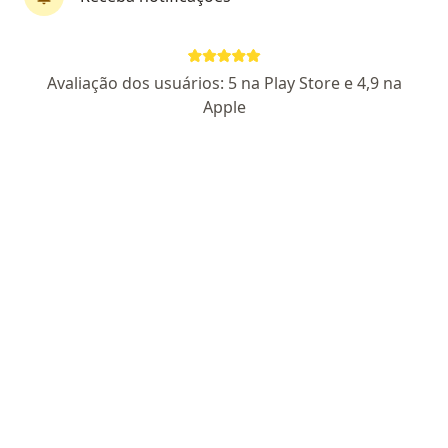
CRM GO 8912
Pacientes fiéis
S 6 Medical Center - R. S-6, 146 (4° andar), Goiânia
•
Mapa
Avaliação dos usuários: 5 na Play Store e 4,9 na
Consultório particular S6 Medical Center
Apple
Aceita VIVACOM
Primeira consulta Angiologia
Esse especialista não oferece agendamento online para esse endereço.
Solicite um atendimento