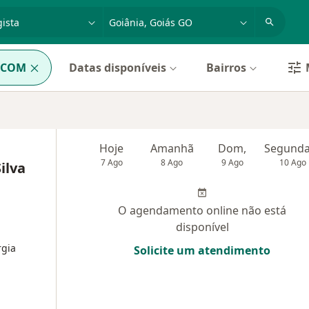
dade, doença ou nome
cidade ou região
ACOM
Datas disponíveis
Bairros
Hoje
Amanhã
Dom,
7 Ago
8 Ago
9 Ago
10 Ago
ilva
O agendamento online não está
disponível
rgia
Solicite um atendimento