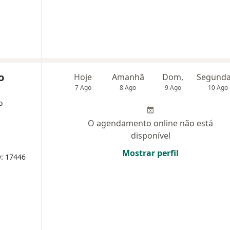
o
Hoje
Amanhã
Dom,
7 Ago
8 Ago
9 Ago
10 Ago
o
O agendamento online não está
disponível
Mostrar perfil
O: 17446