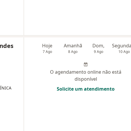
endes
Hoje
Amanhã
Dom,
7 Ago
8 Ago
9 Ago
10 Ago
O agendamento online não está
disponível
ÍNICA
Solicite um atendimento