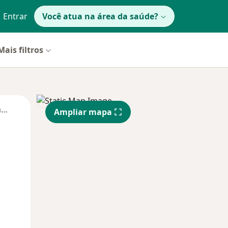
Entrar
Você atua na área da saúde?
Mais filtros
Segunda-feira
Ter,
Qua
Qui,
Ampliar mapa
11 Ago
12 Ago
13 Ago