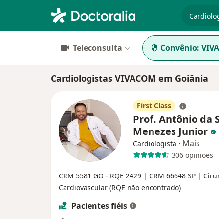
especiali
Teleconsulta
Convênio:
VIV
Cardiologistas VIVACOM em Goiânia
First Class
Prof. Antônio da S
Menezes Junior
·
Mais
Cardiologista
306 opiniões
CRM 5581 GO - RQE 2429 | CRM 66648 SP | Ciru
Cardiovascular (RQE não encontrado)
Pacientes fiéis