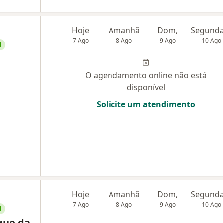
Hoje
Amanhã
Dom,
7 Ago
8 Ago
9 Ago
10 Ago
l
O agendamento online não está
disponível
Solicite um atendimento
Hoje
Amanhã
Dom,
7 Ago
8 Ago
9 Ago
10 Ago
l
que da