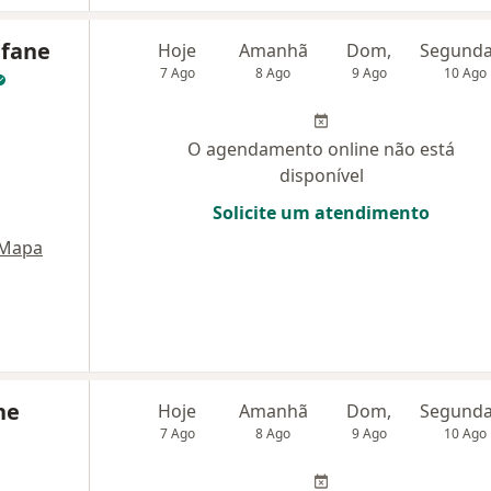
efane
Hoje
Amanhã
Dom,
7 Ago
8 Ago
9 Ago
10 Ago
O agendamento online não está
disponível
Solicite um atendimento
Mapa
ne
Hoje
Amanhã
Dom,
7 Ago
8 Ago
9 Ago
10 Ago