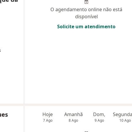
O agendamento online não está
disponível
Solicite um atendimento
s
ues
Hoje
Amanhã
Dom,
7 Ago
8 Ago
9 Ago
10 Ago