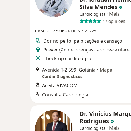
Silva Mendes
·
Mais
Cardiologista
17 opiniões
CRM GO 27996
- RQE Nº: 21225
Dor no peito, palpitações e cansaço
Prevenção de doenças cardiovasculare
Check-up cardiológico
Avenida T-2 599, Goiânia
•
Mapa
Cardio Diagnósticos
Aceita VIVACOM
Consulta Cardiologia
Dr. Vinicius Marq
Rodrigues
·
Mais
Cardiologista