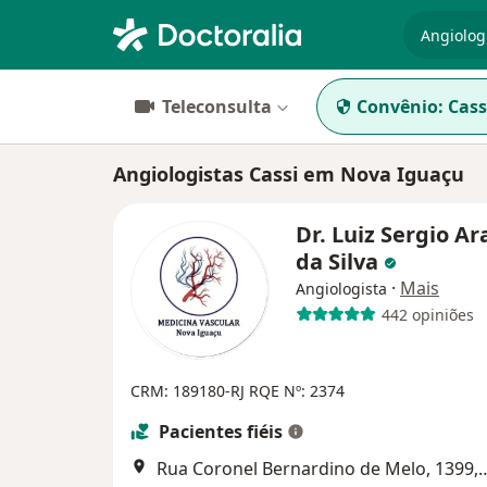
especiali
Teleconsulta
Convênio:
Cass
Angiologistas Cassi em Nova Iguaçu
Dr. Luiz Sergio Ar
da Silva
·
Mais
Angiologista
442 opiniões
CRM: 189180-RJ
RQE Nº: 2374
Pacientes fiéis
Rua Coronel Bernardino de Melo, 1399, Sala 504, Cent