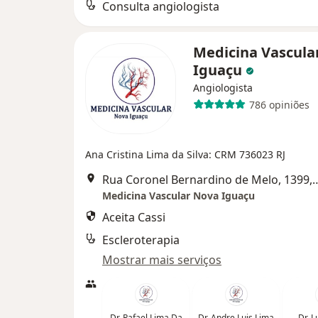
Consulta angiologista
Medicina Vascula
Iguaçu
Angiologista
786 opiniões
Ana Cristina Lima da Silva: CRM 736023 RJ
Rua Coronel Bernardino de Melo, 1399, Sala 504, Cent
Medicina Vascular Nova Iguaçu
Aceita Cassi
Escleroterapia
Mostrar mais serviços
Dr. Rafael Lima Da
Dr. Andre Luis Lima
Dr. L