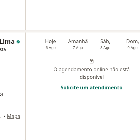
a Lima
Hoje
Amanhã
Sáb,
Dom,
6 Ago
7 Ago
8 Ago
9 Ago
·
sta
O agendamento online não está
disponível
Solicite um atendimento
o)
ro, Nova Iguaçú - RJ, Nova Iguaçu
•
Mapa