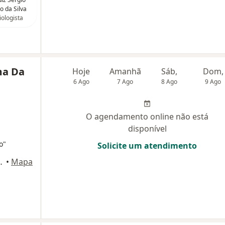
o da Silva
ologista
ma Da
Hoje
Amanhã
Sáb,
Dom,
6 Ago
7 Ago
8 Ago
9 Ago
O agendamento online não está
disponível
o"
Solicite um atendimento
ro, Nova Iguaçú - RJ, Nova Iguaçu
•
Mapa