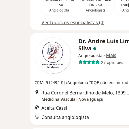
Silva
Da Silva
Arauj
Angiologista
Angiologista
Angi
Ver todos os especialistas (4)
Dr. Andre Luis Li
Silva
·
Mais
Angiologista
27 opiniões
CRM: 912492-RJ
/Angiologia "RQE não encontrad
Rua Coronel Bernardino de Melo, 1399, Sala 504, Cent
Medicina Vascular Nova Iguaçu
Aceita Cassi
Consulta angiologista