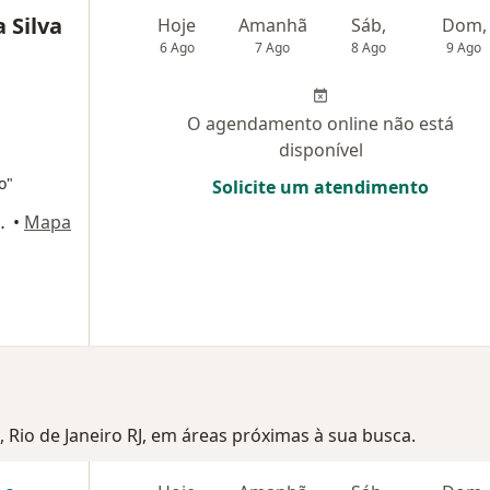
 Silva
Hoje
Amanhã
Sáb,
Dom,
6 Ago
7 Ago
8 Ago
9 Ago
O agendamento online não está
disponível
o"
Solicite um atendimento
ro, Nova Iguaçú - RJ, Nova Iguaçu
•
Mapa
, Rio de Janeiro RJ, em áreas próximas à sua busca.