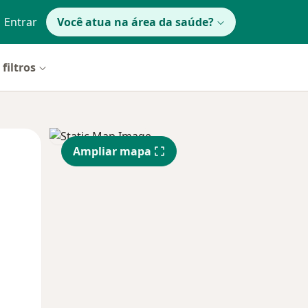
Entrar
Você atua na área da saúde?
filtros
Segunda-feira
Ter,
Qua
Ampliar mapa
10 Ago
11 Ago
12 Ago