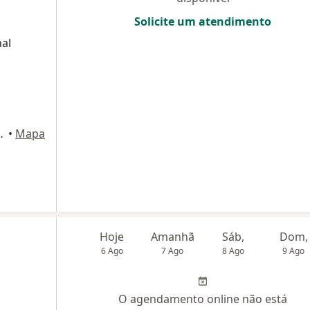
Solicite um atendimento
al
03, Rio de Janeiro
•
Mapa
Hoje
Amanhã
Sáb,
Dom,
6 Ago
7 Ago
8 Ago
9 Ago
O agendamento online não está