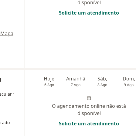
disponível
Solicite um atendimento
Mapa
g
Hoje
Amanhã
Sáb,
Dom,
6 Ago
7 Ago
8 Ago
9 Ago
·
scular
O agendamento online não está
disponível
trado
Solicite um atendimento