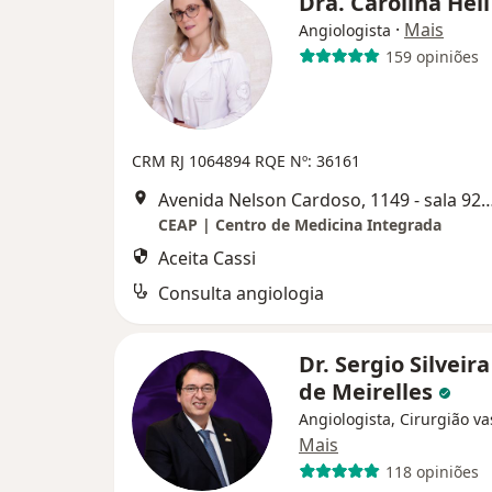
Dra. Carolina Hei
·
Mais
Angiologista
159 opiniões
CRM RJ 1064894
RQE Nº: 36161
Avenida Nelson Cardoso, 1149 - sala 923, R
CEAP | Centro de Medicina Integrada
Aceita Cassi
Consulta angiologia
Dr. Sergio Silveira
de Meirelles
Angiologista, Cirurgião va
Mais
118 opiniões