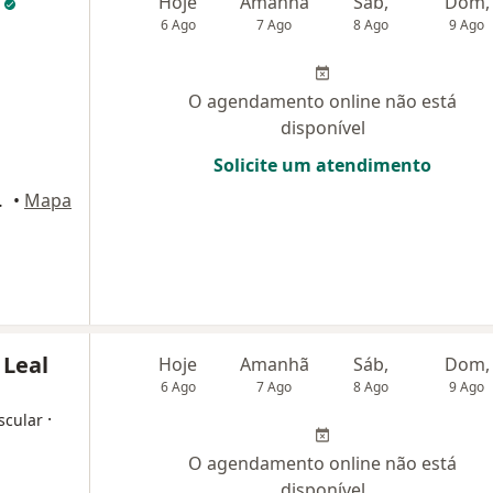
l
Hoje
Amanhã
Sáb,
Dom,
6 Ago
7 Ago
8 Ago
9 Ago
O agendamento online não está
disponível
Solicite um atendimento
io de Janeiro
•
Mapa
 Leal
Hoje
Amanhã
Sáb,
Dom,
6 Ago
7 Ago
8 Ago
9 Ago
·
scular
O agendamento online não está
disponível