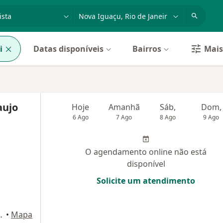
dade, doença ou nome
cidade ou região
i
Datas disponíveis
Bairros
Mais 
aujo
Hoje
Amanhã
Sáb,
Dom,
6 Ago
7 Ago
8 Ago
9 Ago
O agendamento online não está
disponível
Solicite um atendimento
ro, Nova Iguaçú - RJ, Nova Iguaçu
•
Mapa