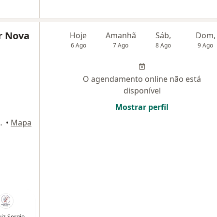
r Nova
Hoje
Amanhã
Sáb,
Dom,
6 Ago
7 Ago
8 Ago
9 Ago
O agendamento online não está
disponível
Mostrar perfil
ro, Nova Iguaçú - RJ, Nova Iguaçu
•
Mapa
uiz Sergio