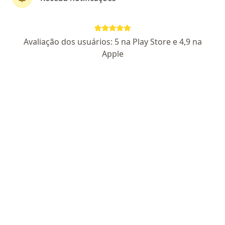
Dr. Fabio Henrique Rossi
·
Mais
Angiologista, Cirurgião vascular
Avaliação dos usuários: 5 na Play Store e 4,9 na
16 opiniões
Apple
CRM 77308 SP - RQE 43736
Rua Rocha Pombo, 49, São Paulo
•
Mapa
Hospital Adventista de São Paulo
Esse especialista não oferece agendamento online para esse endereço.
Solicite um atendimento