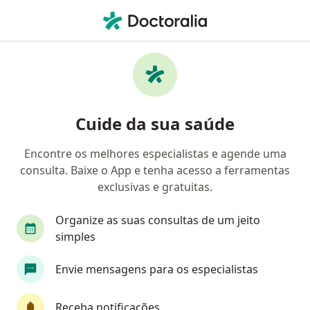
Men
Angiologista • Liberdade, São Paulo, Brasil
Filtros
• 1
Convênio
Mapa
Angiologistas em Liberdade, São Paulo
Cuide da sua saúde
Encontre os melhores especialistas e agende uma
Qual é o seu convênio?
consulta. Baixe o App e tenha acesso a ferramentas
Unimed
Bradesco Saúde
Sul América Saú
exclusivas e gratuitas.
Organize as suas consultas de um jeito
simples
Envie mensagens para os especialistas
Receba notificações