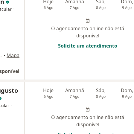
an
Hoje
Amanhã
Sáb,
Dom,
6 Ago
7 Ago
8 Ago
9 Ago
·
scular
O agendamento online não está
disponível
Solicite um atendimento
r - Conj 1002, São Paulo
•
Mapa
sponível
ugusto
Hoje
Amanhã
Sáb,
Dom,
6 Ago
7 Ago
8 Ago
9 Ago
·
cular
O agendamento online não está
disponível