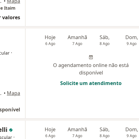
229 - 8 andar, São Paulo
•
Mapa
e Itaim
 valores
Hoje
Amanhã
Sáb,
Dom,
6 Ago
7 Ago
8 Ago
9 Ago
·
cular
O agendamento online não está
disponível
Solicite um atendimento
gues, 509, São Paulo
•
Mapa
sponível
lli
Hoje
Amanhã
Sáb,
Dom,
6 Ago
7 Ago
8 Ago
9 Ago
·
scular