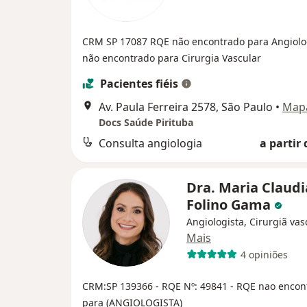
CRM SP 17087
RQE não encontrado para Angiol
não encontrado para Cirurgia Vascular
Pacientes fiéis
Av. Paula Ferreira 2578, São Paulo
•
Map
Docs Saúde Pirituba
Consulta angiologia
a partir 
Dra. Maria Claudi
Folino Gama
Angiologista, Cirurgiã vas
Mais
4 opiniões
CRM:SP 139366
- RQE Nº: 49841
- RQE nao encon
para (ANGIOLOGISTA)