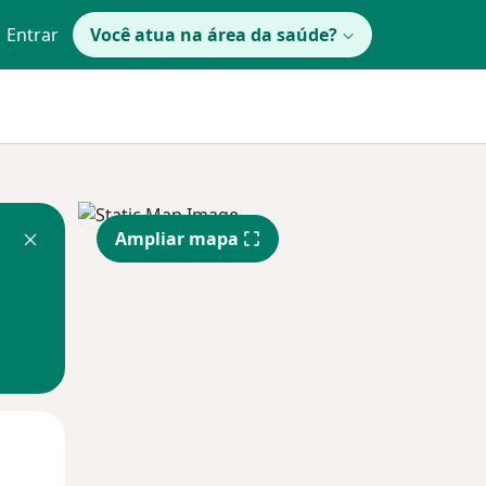
Entrar
Você atua na área da saúde?
Ampliar mapa
Segunda-feira
Ter,
Qua
10 Ago
11 Ago
12 Ago