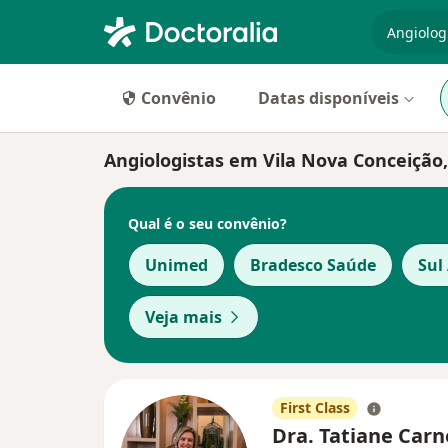
especiali
Convênio
Datas disponíveis
Angiologistas em Vila Nova Conceição,
Qual é o seu convênio?
Unimed
Bradesco Saúde
Sul
Veja mais
First Class
Dra. Tatiane Carn