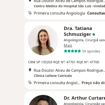
Rua Doutor Alceu de Campos Rodrigues, 
Centro Medico do Hospital São Luiz -Unidad
Primeira consulta Angiologia
Consultar
Dra. Tatiana
Schmuziger
Angiologista, Cirurgiã vas
Mais
59 opiniões
CRM SP 135203 RQE Nº: 47701 RQE Nº: 47700
Rua Doutor Alceu de Campos Rodri
Clínica Leilane Catricala
Primeira consulta Angiologia
Preço não di
Dr. Arthur Curtare
Angiologista, Cirurgião va