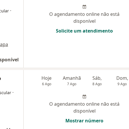
·
cular
O agendamento online não está
disponível
Solicite um atendimento
apa
sponível
o
Hoje
Amanhã
Sáb,
Dom,
6 Ago
7 Ago
8 Ago
9 Ago
·
scular
O agendamento online não está
disponível
Mostrar número