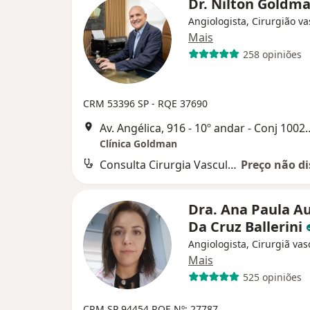
Dr. Nilton Goldm
Angiologista, Cirurgião va
Mais
258 opiniões
CRM 53396 SP - RQE 37690
Av. Angélica, 916 - 10º anda
Clínica Goldman
Consulta Cirurgia Vascular
Preço não di
Dra. Ana Paula A
Da Cruz Ballerini
Angiologista, Cirurgiã vas
Mais
525 opiniões
CRM SP 94454
RQE Nº: 27787