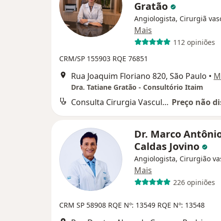
Gratão
Angiologista, Cirurgiã vas
Mais
112 opiniões
CRM/SP 155903
RQE 76851
Rua Joaquim Floriano 820, São Paulo
•
M
Dra. Tatiane Gratão - Consultório Itaim
Consulta Cirurgia Vascular
Preço não di
Dr. Marco Antôni
Caldas Jovino
Angiologista, Cirurgião va
Mais
226 opiniões
CRM SP 58908 RQE Nº: 13549 RQE Nº: 13548