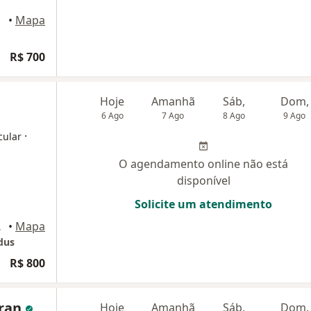
aulo
•
Mapa
R$ 700
Hoje
Amanhã
Sáb,
Dom,
6 Ago
7 Ago
8 Ago
9 Ago
·
cular
O agendamento online não está
disponível
Solicite um atendimento
o Paulo
•
Mapa
dus
R$ 800
aran
Hoje
Amanhã
Sáb,
Dom,