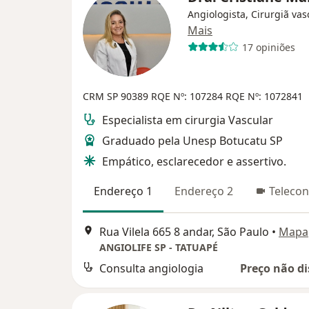
Angiologista, Cirurgiã vas
Mais
17 opiniões
CRM SP 90389
RQE Nº: 107284
RQE Nº: 1072841
Especialista em cirurgia Vascular
Graduado pela Unesp Botucatu SP
Empático, esclarecedor e assertivo.
Endereço 1
Endereço 2
Telecon
Rua Vilela 665 8 andar, São Paulo
•
Mapa
ANGIOLIFE SP - TATUAPÉ
Consulta angiologia
Preço não di