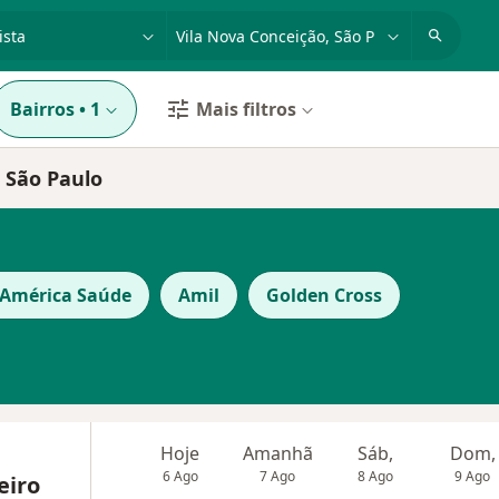
dade, doença ou nome
cidade ou região
Bairros
•
1
Mais filtros
 São Paulo
 América Saúde
Amil
Golden Cross
Hoje
Amanhã
Sáb,
Dom,
6 Ago
7 Ago
8 Ago
9 Ago
eiro