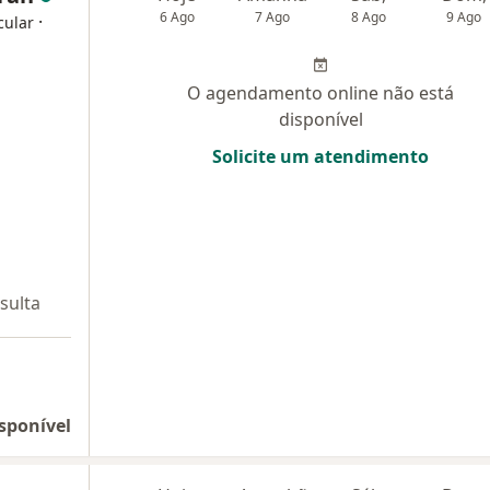
6 Ago
7 Ago
8 Ago
9 Ago
·
cular
O agendamento online não está
disponível
Solicite um atendimento
sulta
sponível