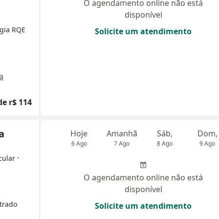
O agendamento online não está
disponível
ogia
RQE
Solicite um atendimento
a
de r$ 114
a
Hoje
Amanhã
Sáb,
Dom,
6 Ago
7 Ago
8 Ago
9 Ago
·
cular
O agendamento online não está
disponível
trado
Solicite um atendimento