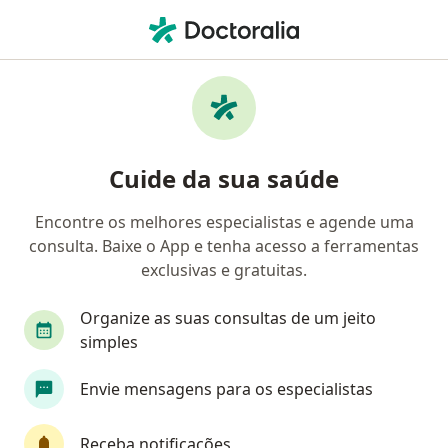
Men
Angiologista • Uberlândia, Minas Gerais MG
Filtros
Convênio:
Saúde Caixa (Caixa
Angiologistas Saúde Caixa (Caixa Econômica
Cuide da sua saúde
Federal) em Uberlândia
Encontre os melhores especialistas e agende uma
consulta. Baixe o App e tenha acesso a ferramentas
exclusivas e gratuitas.
Organize as suas consultas de um jeito
simples
Dr. Livio Cesar Dayrell Pereira
Envie mensagens para os especialistas
·
Mais
Angiologista, Cirurgião vascular
119 opiniões
Receba notificações