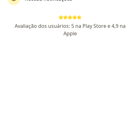
Dr. Livio Cesar Dayrell Pereira
Avaliação dos usuários: 5 na Play Store e 4,9 na
·
Mais
Angiologista, Cirurgião vascular
Apple
119 opiniões
CRM 29525 MG - RQE 13636
Endereço 1
Endereço 2
Endereço 3
Avenida Getúlio Vargas 2054 Uberlândia, Uberlândia
•
Mapa
Cardion
Consulta angiologia
R$ 400
Esse especialista não oferece agendamento online para esse endereço.
Solicite um atendimento