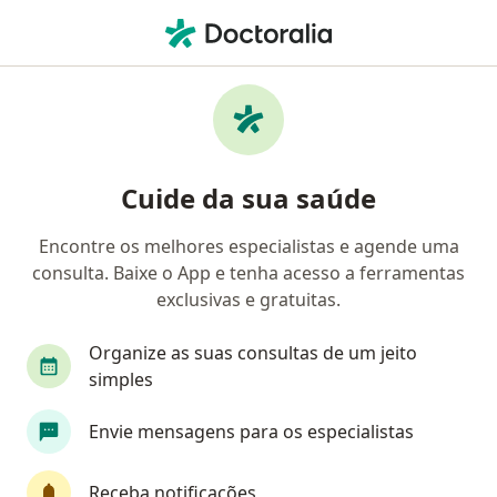
Men
Úlceras De Perna E Pé • Uberlândia, Minas Gerais MG
Filtros
• 1
Convênio
Mapa
Profissionais com experiência Úlceras de
Cuide da sua saúde
perna e pé, Uberlândia
Encontre os melhores especialistas e agende uma
consulta. Baixe o App e tenha acesso a ferramentas
Qual especialização você está procurando?
exclusivas e gratuitas.
Angiologista
Cirurgião vascular
Cardiolo
Organize as suas consultas de um jeito
simples
Envie mensagens para os especialistas
Receba notificações