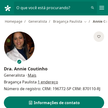
Men
O que você está procurando?
Homepage
Generalista
Bragança Paulista
Annie Co
Mudar de cida
Dra.
Annie Coutinho
sobre as especializações
Generalista
·
Mais
Bragança Paulista
1 endereço
Número de registro: CRM: 196772-SP CRM: 870110-RJ
Informações de contato