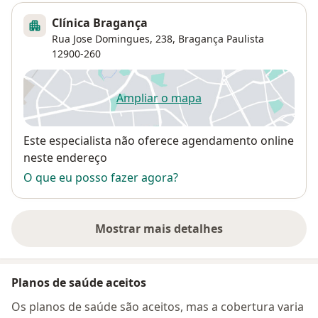
Clínica Bragança
Rua Jose Domingues, 238,
Bragança Paulista
12900-260
Ampliar o mapa
abre num novo separador
Disponibilidade
Este especialista não oferece agendamento online
neste endereço
O que eu posso fazer agora?
Mostrar mais detalhes
sobre o endereço
Planos de saúde aceitos
Os planos de saúde são aceitos, mas a cobertura varia