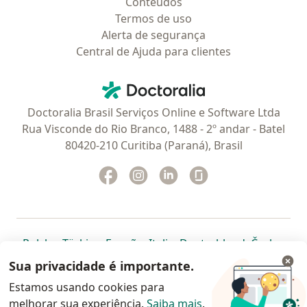
Conteúdos
Termos de uso
Alerta de segurança
Central de Ajuda para clientes
Contato
Doctoralia - Homepage
Doctoralia Brasil Serviços Online e Software Ltda
Rua Visconde do Rio Branco, 1488 - 2º andar - Batel
80420-210 Curitiba (Paraná), Brasil
Facebook
abre num novo separador
Instagram
abre num novo separador
Linkedin
abre num novo separad
Glassdoor
abre num novo se
abre num novo separador
abre num novo separador
abre num novo separador
abre num novo separado
abre num n
abre
Polska
,
Türkiye
,
España
,
Italia
,
Deutschland
,
Česko
,
abre num novo separador
abre num novo separador
abre num novo separador
abre num novo separa
abre num no
abre n
Portugal
,
México
,
Chile
,
Brasil
,
Argentina
,
Perú
,
Sua privacidade é importante.
abre num novo separad
Colombia
Estamos usando cookies para
melhorar sua experiência.
www.doctoralia.com.br © 2026 - Agende agora sua
Saiba mais
.