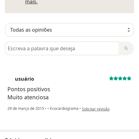
Saber mais sobre pareceres
mais.
Pesquisar em opiniões
usuário
U
Pontos positivos
Muito atenciosa
na opinião do utilizador usuário
29 de março de 2015
•
•
Ecocardiograma
•
Solicitar revisão