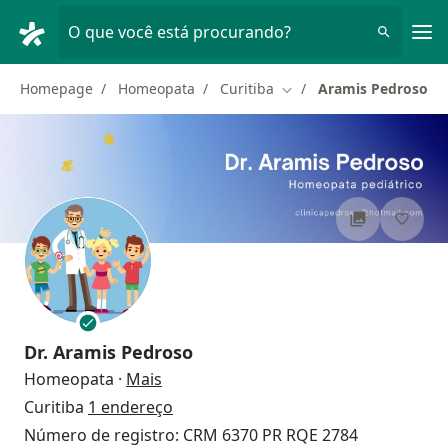
Men
O que você está procurando?
Homepage
Homeopata
Curitiba
Aramis Pedroso
Mudar de cidade
Dr.
Aramis Pedroso
sobre as especializações
Homeopata
·
Mais
Curitiba
1 endereço
Número de registro: CRM 6370 PR RQE 2784