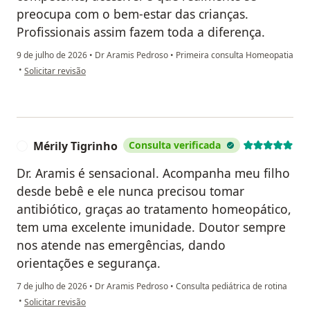
preocupa com o bem-estar das crianças.
Profissionais assim fazem toda a diferença.
9 de julho de 2026
•
Dr Aramis Pedroso
•
Primeira consulta Homeopatia
na opinião do utilizador Neila Padilha
•
Solicitar revisão
Mérily Tigrinho
Consulta verificada
M
Dr. Aramis é sensacional. Acompanha meu filho
desde bebê e ele nunca precisou tomar
antibiótico, graças ao tratamento homeopático,
tem uma excelente imunidade. Doutor sempre
nos atende nas emergências, dando
orientações e segurança.
7 de julho de 2026
•
Dr Aramis Pedroso
•
Consulta pediátrica de rotina
na opinião do utilizador Mérily Tigrinho
•
Solicitar revisão