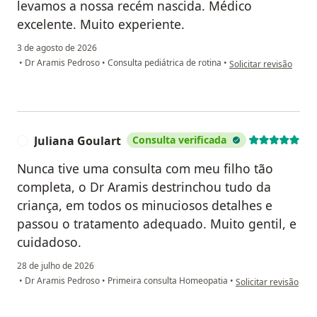
levamos a nossa recém nascida. Médico
excelente. Muito experiente.
3 de agosto de 2026
na opinião do utilizad
•
Dr Aramis Pedroso
•
Consulta pediátrica de rotina
•
Solicitar revisão
Juliana Goulart
Consulta verificada
J
Nunca tive uma consulta com meu filho tão
completa, o Dr Aramis destrinchou tudo da
criança, em todos os minuciosos detalhes e
passou o tratamento adequado. Muito gentil, e
cuidadoso.
28 de julho de 2026
na opinião do utiliza
•
Dr Aramis Pedroso
•
Primeira consulta Homeopatia
•
Solicitar revisão