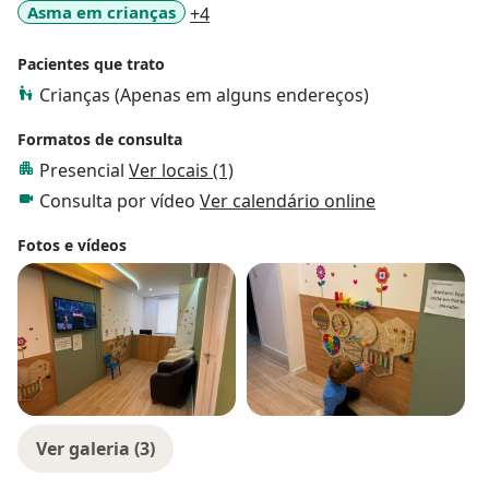
telefone ou WhatsApp para outras localidades.
a11y_sr_more_diseases
Asma em crianças
+4
Agende uma consulta utilizando a agenda disponível
ao lado direito da página e confira as avaliações de
Pacientes que trato
outros pacientes. Para mais informações, entre em
Crianças (Apenas em alguns endereços)
contato comigo.
Formatos de consulta
Presencial
Ver locais (1)
Consulta por vídeo
Ver calendário online
Fotos e vídeos
Ver galeria (3)