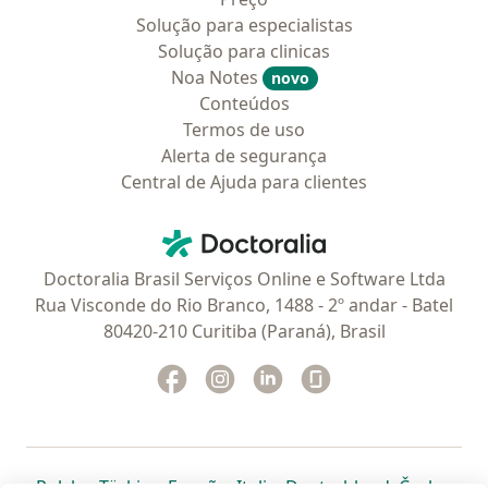
Solução para especialistas
Solução para clinicas
Noa Notes
novo
Conteúdos
Termos de uso
Alerta de segurança
Central de Ajuda para clientes
Contato
Doctoralia - Homepage
Doctoralia Brasil Serviços Online e Software Ltda
Rua Visconde do Rio Branco, 1488 - 2º andar - Batel
80420-210 Curitiba (Paraná), Brasil
Facebook
abre num novo separador
Instagram
abre num novo separador
Linkedin
abre num novo separad
Glassdoor
abre num novo se
abre num novo separador
abre num novo separador
abre num novo separador
abre num novo separado
abre num n
abre
Polska
,
Türkiye
,
España
,
Italia
,
Deutschland
,
Česko
,