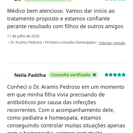
Médico bem atencioso. Vamos dar início ao
tratamento proposto e estamos confiante
perante resultado com filhos de outros amigos
11 de julho de 2026
na opinião do utiliza
•
Dr Aramis Pedroso
•
Primeira consulta Homeopatia
•
Solicitar revisão
Neila Padilha
Consulta verificada
N
Conheci o Dr. Aramis Pedroso em um momento
em que minha filha vivia precisando de
antibióticos por causa das infecções
recorrentes. Com o acompanhamento dele,
como pediatra e homeopata, estamos
conseguindo controlar muitas situações apenas