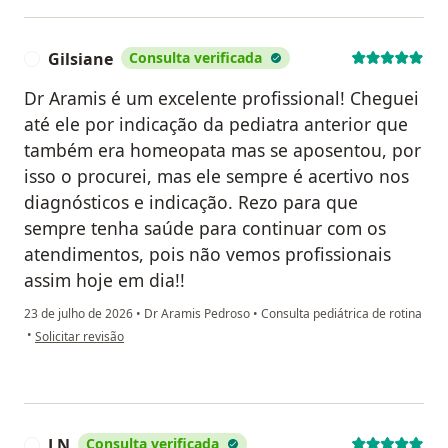
Gilsiane
Consulta verificada
G
Dr Aramis é um excelente profissional! Cheguei
até ele por indicação da pediatra anterior que
também era homeopata mas se aposentou, por
isso o procurei, mas ele sempre é acertivo nos
diagnósticos e indicação. Rezo para que
sempre tenha saúde para continuar com os
atendimentos, pois não vemos profissionais
assim hoje em dia!!
23 de julho de 2026
•
Dr Aramis Pedroso
•
Consulta pediátrica de rotina
na opinião do utilizador Gilsiane
•
Solicitar revisão
LN
Consulta verificada
L