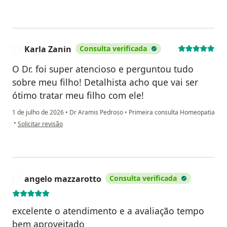
Karla Zanin
Consulta verificada
K
O Dr. foi super atencioso e perguntou tudo
sobre meu filho! Detalhista acho que vai ser
ótimo tratar meu filho com ele!
1 de julho de 2026
•
Dr Aramis Pedroso
•
Primeira consulta Homeopatia
na opinião do utilizador Karla Zanin
•
Solicitar revisão
angelo mazzarotto
Consulta verificada
A
excelente o atendimento e a avaliação tempo
bem aproveitado