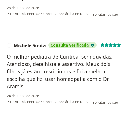
26 de junho de 2026
na opinião do utilizad
•
Dr Aramis Pedroso
•
Consulta pediátrica de rotina
•
Solicitar revisão
Michele Suota
Consulta verificada
M
O melhor pediatra de Curitiba, sem dúvidas.
Atencioso, detalhista e assertivo. Meus dois
filhos já estão crescidinhos e foi a melhor
escolha que fiz, usar homeopatia com o Dr
Aramis.
24 de junho de 2026
na opinião do utilizad
•
Dr Aramis Pedroso
•
Consulta pediátrica de rotina
•
Solicitar revisão