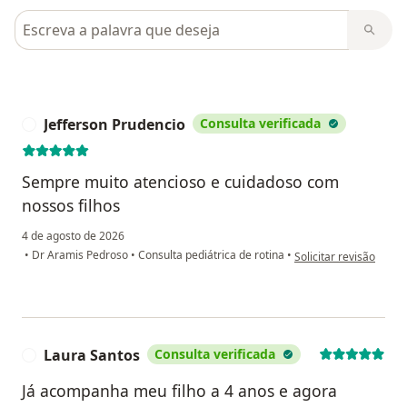
Pesquisar em opiniões
Jefferson Prudencio
Consulta verificada
J
Sempre muito atencioso e cuidadoso com
nossos filhos
4 de agosto de 2026
na opinião do utilizad
•
Dr Aramis Pedroso
•
Consulta pediátrica de rotina
•
Solicitar revisão
Laura Santos
Consulta verificada
L
Já acompanha meu filho a 4 anos e agora