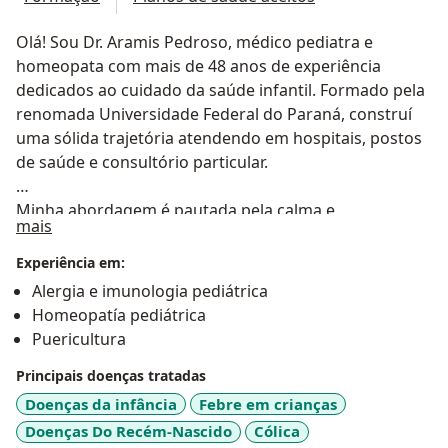
Olá! Sou Dr. Aramis Pedroso, médico pediatra e
homeopata com mais de 48 anos de experiência
dedicados ao cuidado da saúde infantil. Formado pela
renomada Universidade Federal do Paraná, construí
uma sólida trajetória atendendo em hospitais, postos
de saúde e consultório particular.
Minha abordagem é pautada pela calma e
Sobre mim
mais
tranquilidade, oferecendo acompanhamento integral
desde a gestação até a infância. Com quase cinco
Experiência em:
décadas de prática médica, combino a medicina
Alergia e imunologia pediátrica
tradicional com a homeopatia, proporcionando
Homeopatía pediátrica
tratamentos personalizados e humanizados para cada
Puericultura
pequeno paciente.
Principais doenças tratadas
Atendo presencialmente em Curitiba e Guaratuba,
Doenças da infância
Febre em crianças
além de disponibilizar consultas de telemedicina via
Doenças Do Recém-Nascido
Cólica