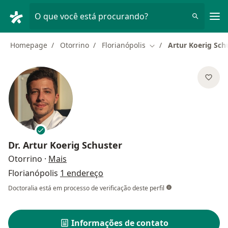
Men
O que você está procurando?
Homepage
Otorrino
Florianópolis
Artur Koerig Sch
Mudar de cidade
Dr.
Artur Koerig Schuster
sobre as especializações
Otorrino
·
Mais
Florianópolis
1 endereço
Doctoralia está em processo de verificação deste perfil
Informações de contato