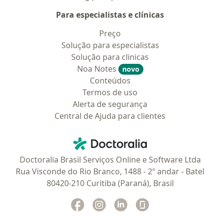
Para especialistas e clínicas
Preço
Solução para especialistas
Solução para clinicas
Noa Notes
novo
Conteúdos
Termos de uso
Alerta de segurança
Central de Ajuda para clientes
Contato
Doctoralia - Homepage
Doctoralia Brasil Serviços Online e Software Ltda
Rua Visconde do Rio Branco, 1488 - 2º andar - Batel
80420-210 Curitiba (Paraná), Brasil
Facebook
abre num novo separador
Instagram
abre num novo separador
Linkedin
abre num novo separad
Glassdoor
abre num novo se