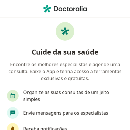
Men
Doenças Nasofaríngeas • Florianópolis, Santa Catarina SC
Filtros
• 1
Convênio
Mapa
Profissionais com experiência Doenças
Cuide da sua saúde
Nasofaríngeas, Florianópolis
Encontre os melhores especialistas e agende uma
consulta. Baixe o App e tenha acesso a ferramentas
Qual especialização você está procurando?
exclusivas e gratuitas.
Otorrino
Médico clínico geral
Cirurgião g
Organize as suas consultas de um jeito
simples
Envie mensagens para os especialistas
Receba notificações