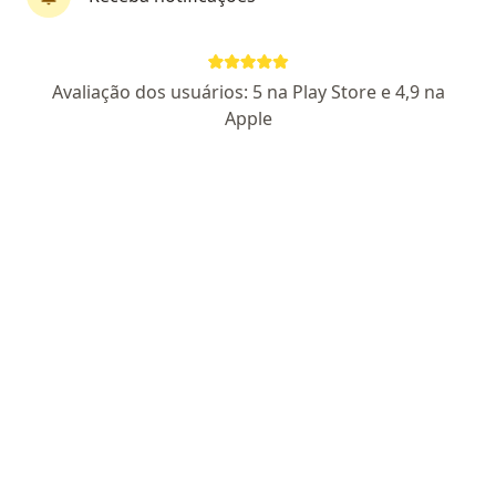
Dra. Roberta Angnes
Avaliação dos usuários: 5 na Play Store e 4,9 na
·
Mais
Médica clínica geral
Apple
14 opiniões
CRM SC 42457
Endereço 1
Endereço 2
Teleconsulta
Rua Vereador Batista Pereira 731, Florianópolis
•
Mapa
Clínica Salute
Consulta clínica médica
R$ 250
Esse especialista não oferece agendamento online para esse endereço.
Solicite um atendimento