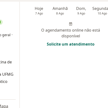
Hoje
Amanhã
Dom,
7 Ago
8 Ago
9 Ago
10 Ago
l
O agendamento online não está
·
o geral
disponível
Solicite um atendimento
ina de
da UFMG
tico
Mapa