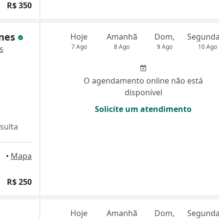
R$ 350
gnes
Hoje
Amanhã
Dom,
7 Ago
8 Ago
9 Ago
10 Ago
s
O agendamento online não está
disponível
Solicite um atendimento
sulta
•
Mapa
R$ 250
Hoje
Amanhã
Dom,