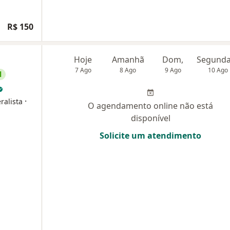
R$ 150
Hoje
Amanhã
Dom,
7 Ago
8 Ago
9 Ago
10 Ago
l
·
ralista
O agendamento online não está
disponível
Solicite um atendimento