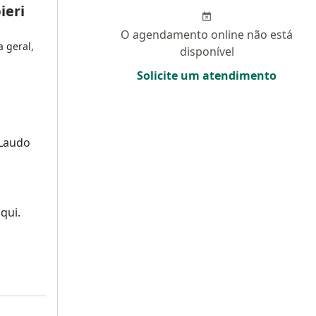
ieri
O agendamento online não está
a geral,
disponível
Solicite um atendimento
 Laudo
qui.