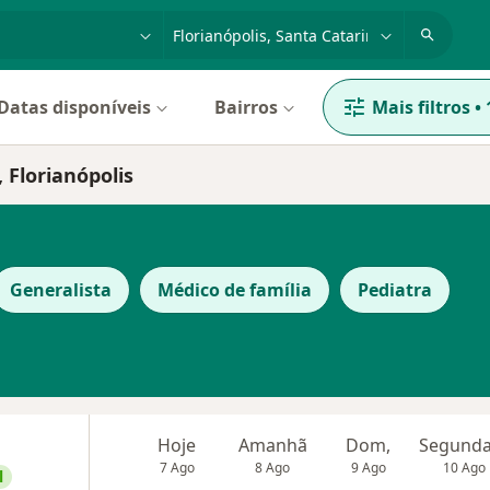
dade, doença ou nome
cidade ou região
Datas disponíveis
Bairros
Mais filtros
•
 Florianópolis
Generalista
Médico de família
Pediatra
Hoje
Amanhã
Dom,
7 Ago
8 Ago
9 Ago
10 Ago
l