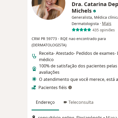
Dra. Catarina Dep
Michels
Generalista, Médica clínic
·
Mais
Dermatologista
435 opiniões
CRM PR 59773
- RQE nao encontrado para
(DERMATOLOGISTA)
Receita- Atestado- Pedidos de exames-
médico
100% de satisfação dos pacientes pelas
avaliações
O atendimento que você merece, está a
Pacientes fiéis
Endereço
Teleconsulta
consultório online, Florianópolis
•
Mapa