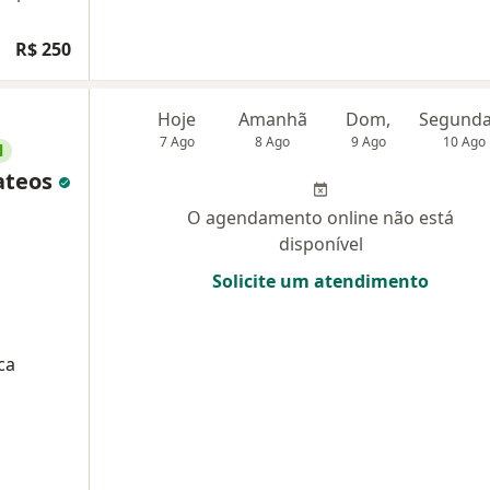
R$ 250
Hoje
Amanhã
Dom,
7 Ago
8 Ago
9 Ago
10 Ago
l
ateos
O agendamento online não está
disponível
Solicite um atendimento
ca