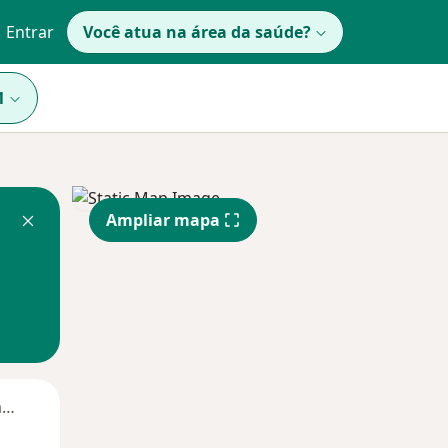
Entrar
Você atua na área da saúde?
1
Ampliar mapa
Segunda-feira
Ter,
Qua
Qui,
11 Ago
12 Ago
13 Ago