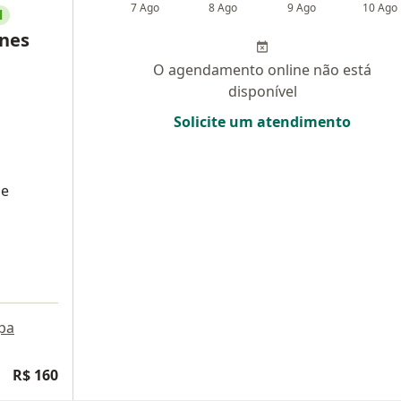
7 Ago
8 Ago
9 Ago
10 Ago
l
nes
O agendamento online não está
disponível
Solicite um atendimento
de
pa
R$ 160