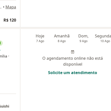
reco fisico, Florianópolis
•
Mapa
R$ 120
Hoje
Amanhã
Dom,
7 Ago
8 Ago
9 Ago
10 Ago
l
·
mília
O agendamento online não está
disponível
Solicite um atendimento
Guishi