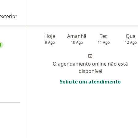
exterior
Hoje
Amanhã
Ter,
Qua
9 Ago
10 Ago
11 Ago
12 Ago
l
O agendamento online não está
disponível
Solicite um atendimento