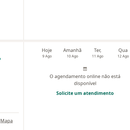
Hoje
Amanhã
Ter,
Qua
9 Ago
10 Ago
11 Ago
12 Ago
O agendamento online não está
disponível
Solicite um atendimento
Mapa