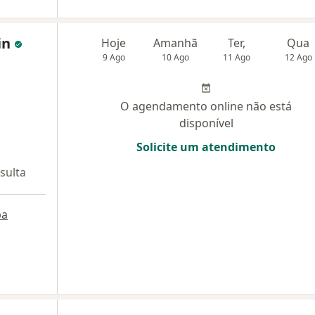
in
Hoje
Amanhã
Ter,
Qua
9 Ago
10 Ago
11 Ago
12 Ago
O agendamento online não está
disponível
Solicite um atendimento
sulta
pa