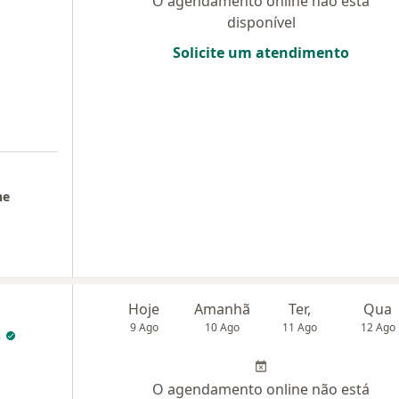
O agendamento online não está
disponível
Solicite um atendimento
ne
Hoje
Amanhã
Ter,
Qua
9 Ago
10 Ago
11 Ago
12 Ago
s
O agendamento online não está