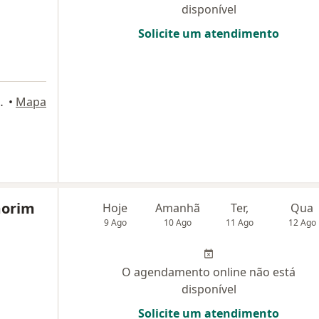
disponível
Solicite um atendimento
rueri - SP, 06454-050, Barueri
•
Mapa
morim
Hoje
Amanhã
Ter,
Qua
9 Ago
10 Ago
11 Ago
12 Ago
O agendamento online não está
disponível
Solicite um atendimento