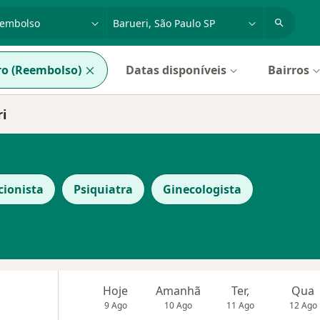
dade, doença ou nome
cidade ou região
o (Reembolso)
Datas disponíveis
Bairros
i
cionista
Psiquiatra
Ginecologista
Hoje
Amanhã
Ter,
Qua
9 Ago
10 Ago
11 Ago
12 Ago