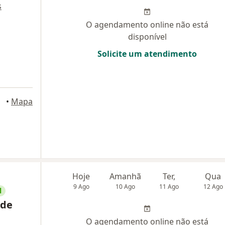
s
O agendamento online não está
disponível
Solicite um atendimento
•
Mapa
Hoje
Amanhã
Ter,
Qua
9 Ago
10 Ago
11 Ago
12 Ago
l
 de
O agendamento online não está