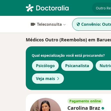
especiali
Teleconsulta
Convênio:
Outr
Médicos Outro (Reembolso) em Baruer
Qual especialização você está procurando?
Psicólogo
Psicanalista
Nutri
Veja mais
Pagamento online
Carolina Braz