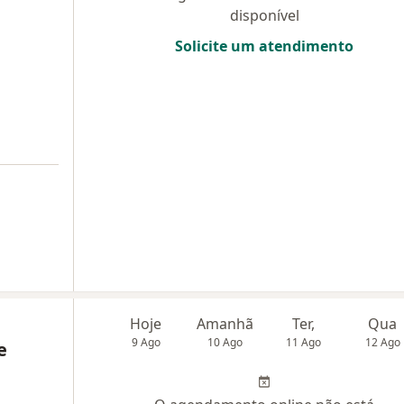
disponível
Solicite um atendimento
Hoje
Amanhã
Ter,
Qua
9 Ago
10 Ago
11 Ago
12 Ago
e