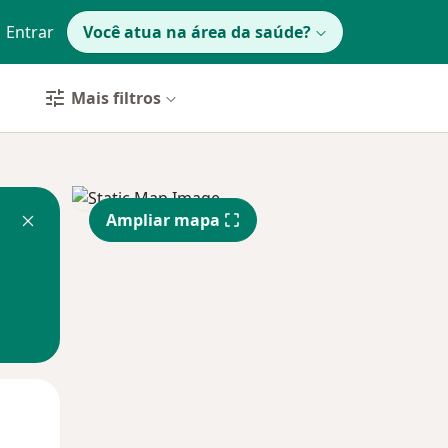
Entrar
Você atua na área da saúde?
Mais filtros
Ampliar mapa
Qui,
Sex,
Sáb,
13 Ago
14 Ago
15 Ago