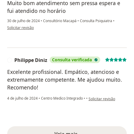
Muito bom atendimento sem pressa espera e
fui atendido no horário
30 de julho de 2024
•
Consultório Macapá
•
Consulta Psiquiatra
•
na opinião do utilizador José Fernandes
Solicitar revisão
Philippe Diniz
Consulta verificada
P
Excelente profissional. Empático, atencioso e
extremamente competente. Me ajudou muito.
Recomendo!
na opinião do utilizador Phi
4 de julho de 2024
•
Centro Medico Integrado
•
•
Solicitar revisão