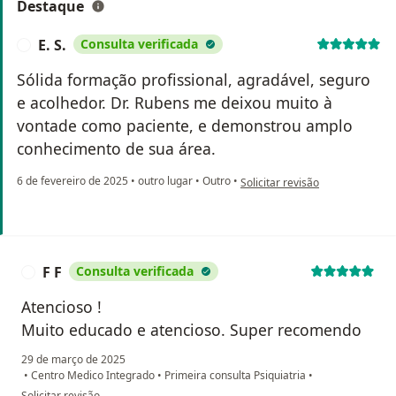
Destaque
E. S.
Consulta verificada
E
Sólida formação profissional, agradável, seguro
e acolhedor. Dr. Rubens me deixou muito à
vontade como paciente, e demonstrou amplo
conhecimento de sua área.
na opinião do utilizador E. S.
6 de fevereiro de 2025
•
outro lugar
•
Outro
•
Solicitar revisão
F F
Consulta verificada
F
Atencioso !
Muito educado e atencioso. Super recomendo
29 de março de 2025
•
Centro Medico Integrado
•
Primeira consulta Psiquiatria
•
na opinião do utilizador F F
Solicitar revisão