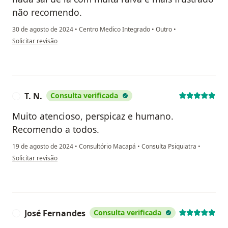
não recomendo.
30 de agosto de 2024
•
Centro Medico Integrado
•
Outro
•
na opinião do utilizador Giovani
Solicitar revisão
T. N.
Consulta verificada
T
Muito atencioso, perspicaz e humano.
Recomendo a todos.
19 de agosto de 2024
•
Consultório Macapá
•
Consulta Psiquiatra
•
na opinião do utilizador T. N.
Solicitar revisão
José Fernandes
Consulta verificada
J