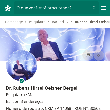
Men
O que você está procurando?
Homepage
Psiquiatra
Barueri
Rubens Hirsel Oelsne
Mudar de cidade
Dr.
Rubens Hirsel Oelsner Bergel
sobre as especializações
Psiquiatra
·
Mais
Barueri
3 endereços
Número de registro: CRM SP 14058 - RQE Nº: 30568