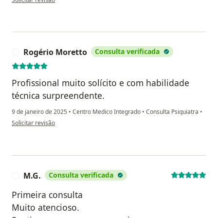
Rogério Moretto
Consulta verificada
R
Profissional muito solícito e com habilidade
técnica surpreendente.
9 de janeiro de 2025
•
Centro Medico Integrado
•
Consulta Psiquiatra
•
na opinião do utilizador Rogério Moretto
Solicitar revisão
M.G.
Consulta verificada
M
Primeira consulta
Muito atencioso.