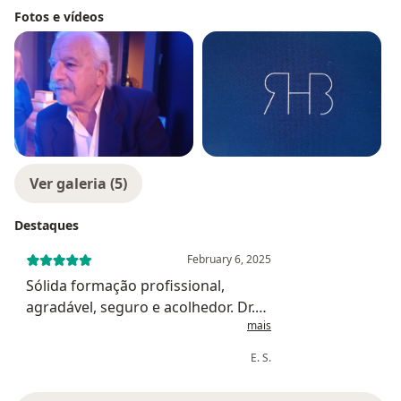
Fotos e vídeos
Ver galeria (5)
Destaques
February 6, 2025
Sólida formação profissional,
agradável, seguro e acolhedor. Dr.
mais
Rubens me deixou muito à vontade
como paciente, e demonstrou
E. S.
amplo conhecimento de sua área.