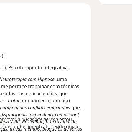
)!!!
rli, Psicoterapeuta Integrativa.
Neuroterapia com Hipnose
, uma
me permite trabalhar com técnicas
sadas nas neurociências, que
ar e tratar
, em parcecia com o(a)
 original dos conflitos emocionais
que
disfuncionais
,
dependência emocional,
romover a
qualidade de vida
estou
depressão, ansiedade, procrastinação,
a de conhecimento. Entendo que a
ças, travas mentais, bloqueios de vários