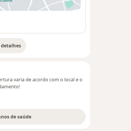
re num novo separador
 detalhes
bre o endereço
rtura varia de acordo com o local e o
ndamento!
lanos de saúde