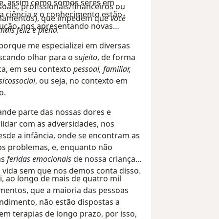
 e, assim como somos seres em
oais, profissionais/financeiros ou
a ciência e o conhecimento estão
ionamentos), que impedem que
você
ução, nos apresentando novas
mais feliz e plena.
 porque me especializei em diversas
scando olhar para o
sujeito
, de forma
ca, em seu contexto
pessoal, familiar,
sicossocial
, ou seja, no contexto em
o.
nde parte das nossas dores e
 lidar com as adversidades, nos
de a infância, onde se encontram as
os problemas, e, enquanto não
as
feridas emocionais
de nossa criança,
a vida sem que nos demos conta disso.
 ao longo de mais de quatro mil
mentos, que a maioria das pessoas
dimento, não estão dispostas a
 terapias de longo prazo, por isso,