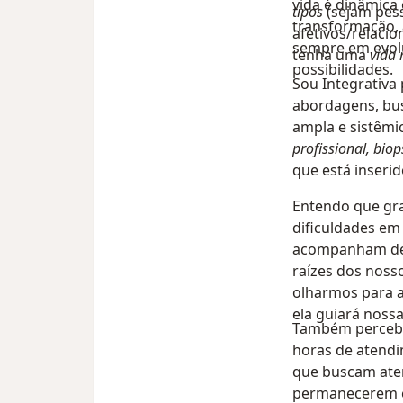
vida é dinâmica
tipos
(sejam pess
transformação, 
afetivos/relac
sempre em evol
tenha uma
vida 
possibilidades.
Sou Integrativa
abordagens, bu
ampla e sistêmi
profissional, biop
que está inserid
Entendo que gra
dificuldades em
acompanham des
raízes dos noss
olharmos para 
ela guiará noss
Também percebi,
horas de atendi
que buscam aten
permanecerem em