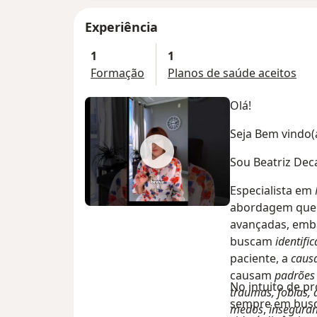
Experiência
1
1
Formação
Planos de saúde aceitos
Olá!
Seja Bem vindo(a
Sou Beatriz Deca
Especialista em
abordagem que 
avançadas, emba
buscam
identific
paciente, a
causa
causam
padrões
No intuito de p
traumas, fobias, 
sempre em busc
medos
,
inseguran