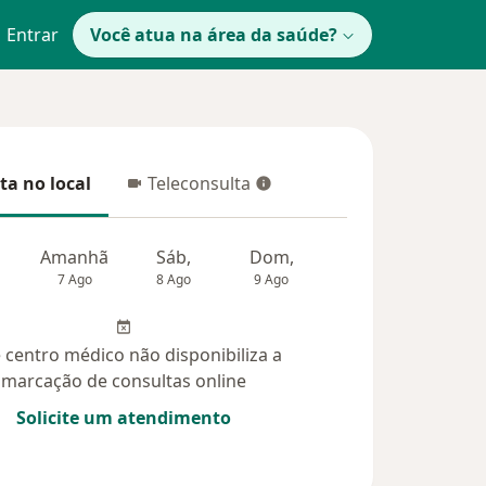
Entrar
Você atua na área da saúde?
ta no local
Teleconsulta
 no local
Teleconsulta
Amanhã
Sáb,
Dom,
Segunda-feira
Ter,
7 Ago
8 Ago
9 Ago
10 Ago
11 Ag
 centro médico não disponibiliza a
marcação de consultas online
Solicite um atendimento
idas (8)