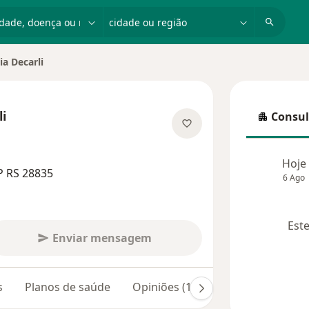
dade, doença ou nome
cidade ou região
ia Decarli
li
Consul
Consulta
 especializações
Hoje
P RS 28835
6 Ago
Este
Enviar mensagem
s
Planos de saúde
Opiniões (14)
Dúvidas respond