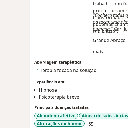
trabalho com fe
proporcionam r
"
Conheça todas as
transformadore
ao tocar uma al
podemos chama
humana
." Carl J
tem pressa
".
Grande Abraço
Sobre mim
mais
Abordagem terapêutica
Terapia focada na solução
Experiência em:
Hipnose
Psicoterapia breve
Principais doenças tratadas
Abandono afetivo
Abuso de substâncias
a11y_sr_more_d
Alterações do humor
+65