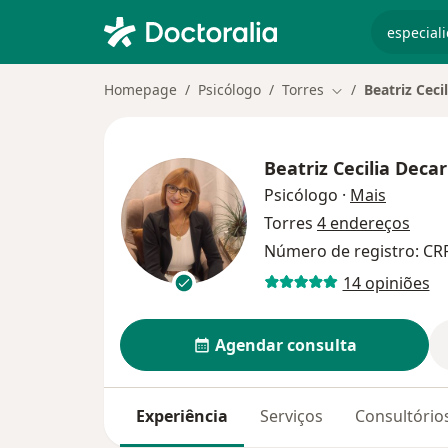
especiali
Homepage
Psicólogo
Torres
Beatriz Cecil
Mudar de cidade
Beatriz Cecilia Decar
sobre as
Psicólogo
·
Mais
Torres
4 endereços
Número de registro: CR
14 opiniões
Agendar consulta
Experiência
Serviços
Consultório