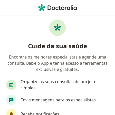
Men
Camed • Belo Horizonte, Minas Gerais MG
Filtros
Convênio:
Camed
Médicos Camed em Belo Horizonte
Cuide da sua saúde
Encontre os melhores especialistas e agende uma
Qual especialização você está procurando?
consulta. Baixe o App e tenha acesso a ferramentas
Oftalmologista
Ginecologista
Cirurgião g
exclusivas e gratuitas.
Organize as suas consultas de um jeito
simples
Envie mensagens para os especialistas
Receba notificações