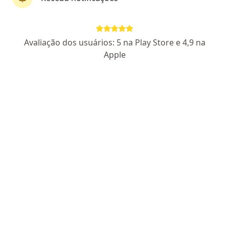
Perfil novo
Pagamento online
Parcelamento disponível
Avaliação dos usuários: 5 na Play Store e 4,9 na
Dr. Robson Liz Braga Almeida
Apple
·
Mais
Urologista, Médico clínico geral
6 opiniões
CRM MG 81932
- RQE 70276
Rua Paracatu 838, Belo Horizonte
•
Mapa
Oncad BH
Aceita Camed
Consulta Urologia
Esse especialista não oferece agendamento online para esse endereço.
Solicite um atendimento