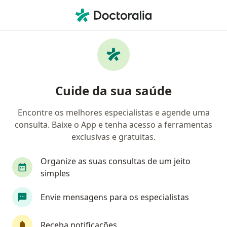
Men
Fundação Libertas • Belo Horizonte, Minas Gerais MG
Filtros
Convênio:
Fundação Libertas
Médicos Fundação Libertas em Belo
Cuide da sua saúde
Horizonte
Encontre os melhores especialistas e agende uma
consulta. Baixe o App e tenha acesso a ferramentas
Qual especialização você está procurando?
exclusivas e gratuitas.
Ginecologista
Oftalmologista
Cirurgião g
Organize as suas consultas de um jeito
simples
Envie mensagens para os especialistas
Receba notificações