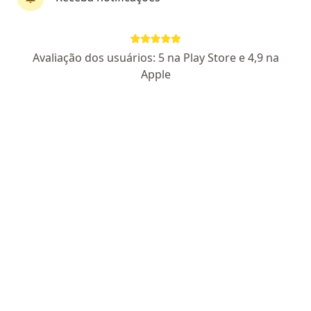
Dra. Vanessa Rangel Andrade
Avaliação dos usuários: 5 na Play Store e 4,9 na
·
Mais
Cirurgiã vascular
Apple
65 opiniões
CRM MG 48527
RQE Nº 46736
Rua Rio Grande do Norte, 1436, Salas 508 e 509, Savassi., Belo Horizonte
•
Mapa
Dua Clínica
Aceita Fundação Libertas
Primeira consulta Cirurgia Vascular
Esse especialista não oferece agendamento online para esse endereço.
Solicite um atendimento