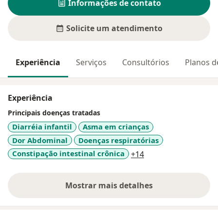
Informações de contato
Solicite um atendimento
Experiência
Serviços
Consultórios
Planos d
Experiência
Principais doenças tratadas
Diarréia infantil
Asma em crianças
Dor Abdominal
Doenças respiratórias
a11y_sr_more_disea
Constipação intestinal crônica
+14
Mostrar mais detalhes
sobre a experiência