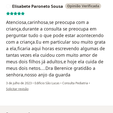
Elisabete Paroneto Sousa
Opinião Verificada
E
Atenciosa,carinhosa,se preocupa com a
criança,durante a consulta se preocupa em
perguntar tudo o que pode estar acontecendo
com a criança.Eu em particular sou muito grata
a ela,ficaria aqui horas escrevendo algumas de
tantas vezes ela cuidou com muito amor de
meus dois filhos já adultos,e hoje ela cuida de
meus dois netos....Dra Berenice gratidão a
senhora,nosso anjo da guarda
3 de julho de 2023
•
Edificio São Lucas
•
Consulta Pediatria
•
na opinião do utilizador Elisabete Paroneto Sousa
Solicitar revisão