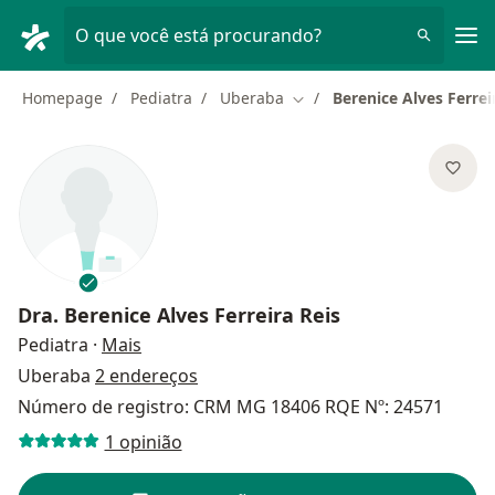
Men
O que você está procurando?
Homepage
Pediatra
Uberaba
Berenice Alves Ferrei
Mudar de cidade
Dra.
Berenice Alves Ferreira Reis
sobre as especializações
Pediatra
·
Mais
Uberaba
2 endereços
Número de registro: CRM MG 18406 RQE Nº: 24571
1 opinião