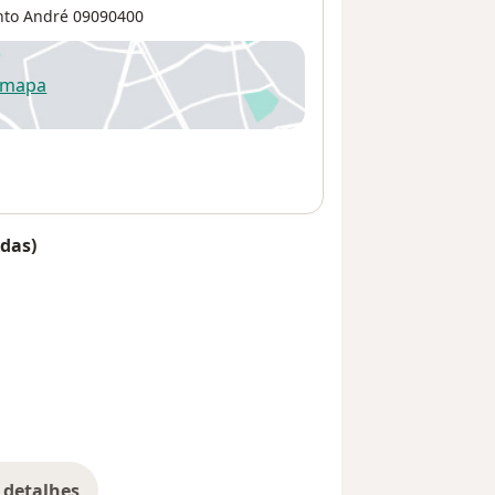
nto André
09090400
 mapa
re num novo separador
das)
 detalhes