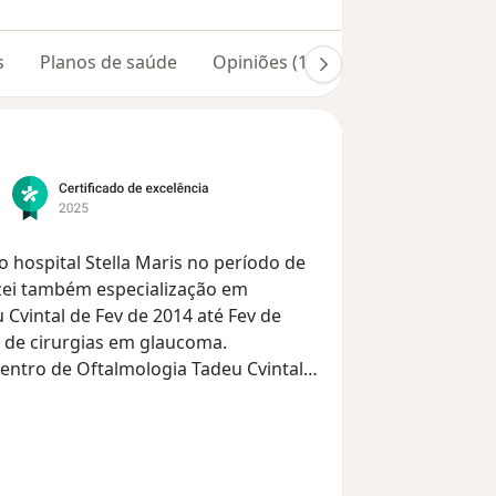
s
Planos de saúde
Opiniões (110)
o hospital Stella Maris no período de
lizei também especialização em
Cvintal de Fev de 2014 até Fev de
 de cirurgias em glaucoma.
Centro de Oftalmologia Tadeu Cvintal
total de 512 cirurgias.
ia auxiliar da Comissão Nacional de
ogia Tadeu Cvintal, coordenador do
glaucoma.