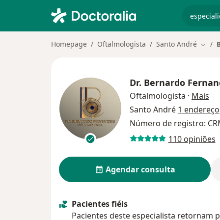
especiali
Homepage
Oftalmologista
Santo André
Mudar
Dr.
Bernardo Fernan
so
Oftalmologista
·
Mais
Santo André
1 endereço
Número de registro: CR
110 opiniões
Agendar consulta
Pacientes fiéis
Pacientes deste especialista retornam p