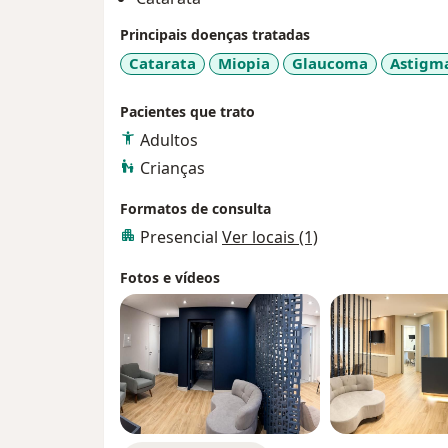
Atuei como coordenador Geral do program
Oftalmologia Tadeu Cvintal entre março de
Principais doenças tratadas
Título de especialista em Oftalmologia pelo
Catarata
Miopia
Glaucoma
Astigm
CBO ) em 2018.
Pacientes que trato
Adultos
Crianças
Formatos de consulta
Presencial
Ver locais (1)
Fotos e vídeos