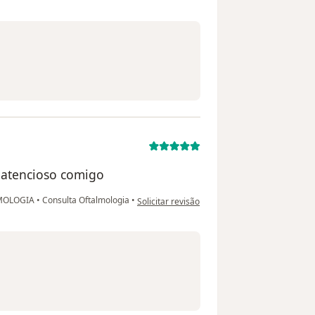
e atencioso comigo
na opinião do utilizador Cleonice
MOLOGIA
•
Consulta Oftalmologia
•
Solicitar revisão