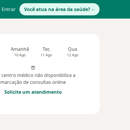
Entrar
Você atua na área da saúde?
Amanhã
Ter,
Qua
Qui,
Sex,
10 Ago
11 Ago
12 Ago
13 Ago
14 Ag
 centro médico não disponibiliza a
marcação de consultas online
Solicite um atendimento