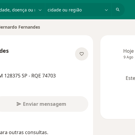
dade, doença ou nome
cidade ou região
Bernardo Fernandes
 de cidade
des
Hoje
9 Ago
bre as especializações
M 128375 SP - RQE 74703
Este
Enviar mensagem
ara outras consultas.