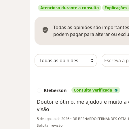
Atencioso durante a consulta
Explicações
Todas as opiniões são importantes,
podem pagar para alterar ou exclu
Pesquisar e
Kleberson
Consulta verificada
K
Doutor e ótimo, me ajudou e muito a
visão
5 de agosto de 2026
•
DR BERNARDO FERNANDES OFTA
na opinião do utilizador Kleberson
Solicitar revisão