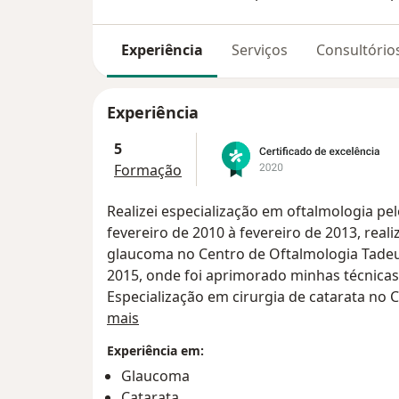
Experiência
Serviços
Consultório
Experiência
5
Formação
Realizei especialização em oftalmologia pel
fevereiro de 2010 à fevereiro de 2013, rea
glaucoma no Centro de Oftalmologia Tadeu 
2015, onde foi aprimorado minhas técnicas
Especialização em cirurgia de catarata no 
Sobre mim
de março de 2015 à março de 2016, com um 
mais
Fui membro integrante da COREME ( instânc
Experiência em:
Residência Médica ) do centro de Oftalmol
Glaucoma
setor de catarata e preceptor do setor de 
Catarata