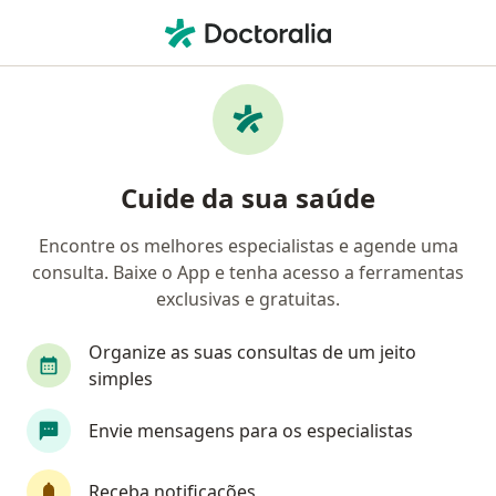
Men
Oftalmologista • Santo André, São Paulo SP
Filtros
Convênio:
Nipomed
Oftalmologistas Nipomed em Santo André
Cuide da sua saúde
Encontre os melhores especialistas e agende uma
consulta. Baixe o App e tenha acesso a ferramentas
exclusivas e gratuitas.
Organize as suas consultas de um jeito
simples
Dr. Lucas Passarella Matsuhashi
Envie mensagens para os especialistas
·
Mais
Oftalmologista
1066 opiniões
Receba notificações