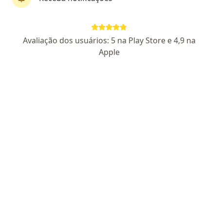
CRM 155760 SP - RQE 68425
Pacientes fiéis
Av. Fagundes Filho 134, São Paulo
•
Mapa
Avaliação dos usuários: 5 na Play Store e 4,9 na
SP Oftalmo
Apple
Aceita Nipomed
Primeira consulta Oftalmologia
Esse especialista não oferece agendamento online para esse endereço.
Solicite um atendimento