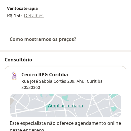
Ventosaterapia
R$ 150
Detalhes
Como mostramos os preços?
Consultório
Centro RPG Curitiba
Rua José Sabóia Cortês 239,
Ahu
,
Curitiba
80530360
Ampliar o mapa
abre num novo separador
Disponibilidade
Este especialista não oferece agendamento online
neste endereço