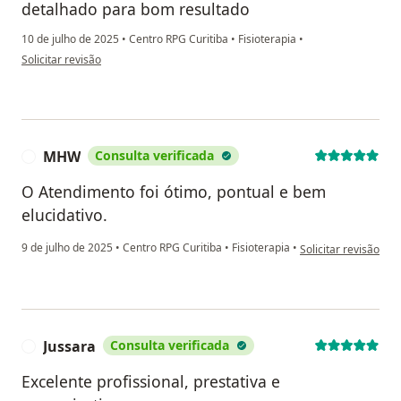
detalhado para bom resultado
10 de julho de 2025
•
Centro RPG Curitiba
•
Fisioterapia
•
na opinião do utilizador Marco Galvão
Solicitar revisão
MHW
Consulta verificada
M
O Atendimento foi ótimo, pontual e bem
elucidativo.
na opinião do utili
9 de julho de 2025
•
Centro RPG Curitiba
•
Fisioterapia
•
Solicitar revisão
Jussara
Consulta verificada
J
Excelente profissional, prestativa e