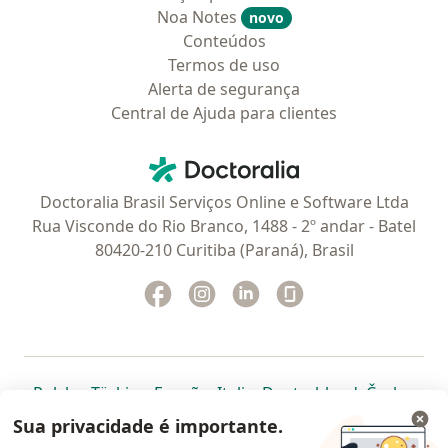
Noa Notes
novo
Conteúdos
Termos de uso
Alerta de segurança
Central de Ajuda para clientes
Contato
Doctoralia - Homepage
Doctoralia Brasil Serviços Online e Software Ltda
Rua Visconde do Rio Branco, 1488 - 2º andar - Batel
80420-210 Curitiba (Paraná), Brasil
Facebook
abre num novo separador
Instagram
abre num novo separador
Linkedin
abre num novo separad
Glassdoor
abre num novo se
abre num novo separador
abre num novo separador
abre num novo separador
abre num novo separado
abre num n
abre
Polska
,
Türkiye
,
España
,
Italia
,
Deutschland
,
Česko
,
abre num novo separador
abre num novo separador
abre num novo separador
abre num novo separa
abre num no
abre n
Portugal
,
México
,
Chile
,
Brasil
,
Argentina
,
Perú
,
Sua privacidade é importante.
abre num novo separad
Colombia