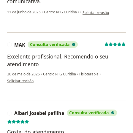
comunicativa.
na opinião do utilizador Jussar
11 de junho de 2025
•
Centro RPG Curitiba
•
•
Solicitar revisão
MAK
Consulta verificada
M
Excelente profissional. Recomendo o seu
atendimento
30 de maio de 2025
•
Centro RPG Curitiba
•
Fisioterapia
•
na opinião do utilizador MAK
Solicitar revisão
Albari Josebel pafilha
Consulta verificada
A
Gostei do atendimento.