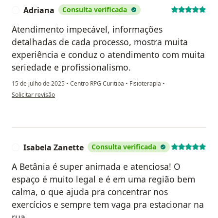
Adriana
Consulta verificada
A
Atendimento impecável, informações
detalhadas de cada processo, mostra muita
experiência e conduz o atendimento com muita
seriedade e profissionalismo.
15 de julho de 2025
•
Centro RPG Curitiba
•
Fisioterapia
•
na opinião do utilizador Adriana
Solicitar revisão
Isabela Zanette
Consulta verificada
I
A Betânia é super animada e atenciosa! O
espaço é muito legal e é em uma região bem
calma, o que ajuda pra concentrar nos
exercícios e sempre tem vaga pra estacionar na
rua.