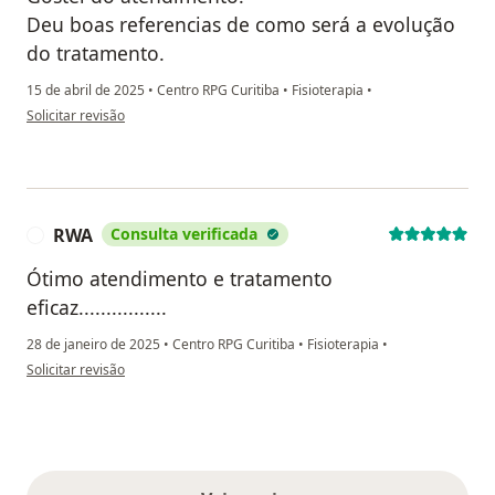
Deu boas referencias de como será a evolução
do tratamento.
15 de abril de 2025
•
Centro RPG Curitiba
•
Fisioterapia
•
na opinião do utilizador Albari Josebel pafilha
Solicitar revisão
RWA
Consulta verificada
R
Ótimo atendimento e tratamento
eficaz................
28 de janeiro de 2025
•
Centro RPG Curitiba
•
Fisioterapia
•
na opinião do utilizador RWA
Solicitar revisão