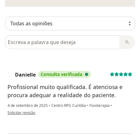
Pesquisar em opiniões
Danielle
Consulta verificada
D
Profissional muito qualificada. É atenciosa e
procura adequar a realidade do paciente.
4 de setembro de 2025
•
Centro RPG Curitiba
•
Fisioterapia
•
na opinião do utilizador Danielle
Solicitar revisão