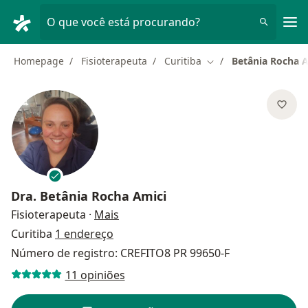
Men
O que você está procurando?
Homepage
Fisioterapeuta
Curitiba
Betânia Rocha 
Mudar de cidade
Dra.
Betânia Rocha Amici
sobre as especializações
Fisioterapeuta
·
Mais
Curitiba
1 endereço
Número de registro: CREFITO8 PR 99650-F
11 opiniões