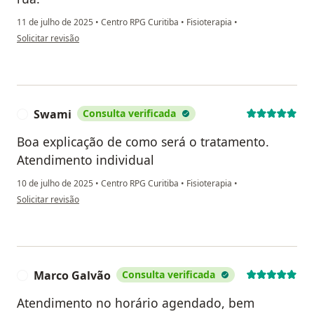
11 de julho de 2025
•
Centro RPG Curitiba
•
Fisioterapia
•
na opinião do utilizador Isabela Zanette
Solicitar revisão
Swami
Consulta verificada
S
Boa explicação de como será o tratamento.
Atendimento individual
10 de julho de 2025
•
Centro RPG Curitiba
•
Fisioterapia
•
na opinião do utilizador Swami
Solicitar revisão
Marco Galvão
Consulta verificada
M
Atendimento no horário agendado, bem