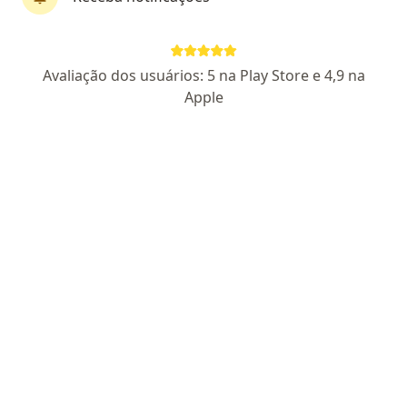
Dra. Mariângela Prando Tupan
Avaliação dos usuários: 5 na Play Store e 4,9 na
·
Mais
Fisioterapeuta
Apple
31 opiniões
Crefito PR 84053
Carneiro lobo, 468 - Sala 501 - Água Verde, Curitiba
•
Mapa
Mariângela Prando Tupan - Fisioterapia Geriátrica
Consulta Fisioterapia
a partir de r$ 200
Esse especialista não oferece agendamento online para esse endereço.
Solicite um atendimento