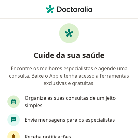
Men
Lesões Do Manguito Rotador • Curitiba, Paraná PR
Filtros
• 1
Convênio
Mapa
Profissionais com experiência Lesões do
Cuide da sua saúde
manguito rotador, Curitiba
Encontre os melhores especialistas e agende uma
consulta. Baixe o App e tenha acesso a ferramentas
Qual especialização você está procurando?
exclusivas e gratuitas.
Fisioterapeuta
Ortopedista - Traumatologista
Organize as suas consultas de um jeito
simples
Envie mensagens para os especialistas
Receba notificações