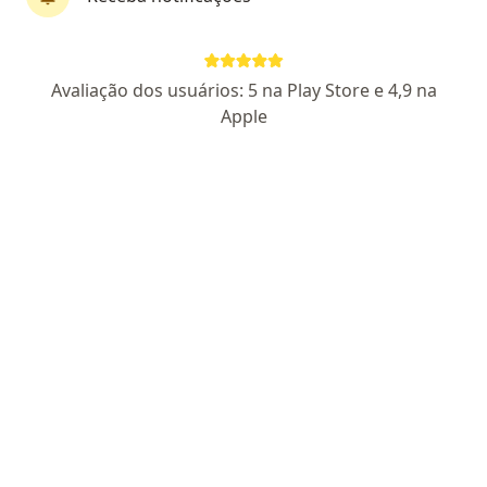
Pagamento online
Dra. Bruna Adelino
Avaliação dos usuários: 5 na Play Store e 4,9 na
Psicóloga
Apple
41 opiniões
CRP MG 79484
Endereço
Teleconsulta
SHIS QI 5 CONJUNTO 16, Brasília
•
Mapa
Clínica Saúde Emocional
Aceita SOMPO
Primeira consulta psicologia
Esse especialista não oferece agendamento online para esse endereço.
Solicite um atendimento