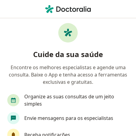
Men
Sompo • Brasília, Distrito Federal DF
Filtros
Convênio:
SOMPO
Médicos SOMPO em Brasília
Cuide da sua saúde
Encontre os melhores especialistas e agende uma
Qual especialização você está procurando?
consulta. Baixe o App e tenha acesso a ferramentas
Psicólogo
Médico clínico geral
Ortopedist
exclusivas e gratuitas.
Organize as suas consultas de um jeito
simples
Envie mensagens para os especialistas
Receba notificações