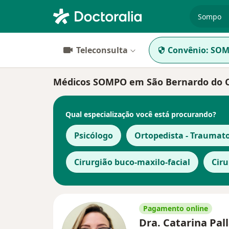
especiali
Teleconsulta
Convênio:
SOM
Médicos SOMPO em São Bernardo do
Qual especialização você está procurando?
Psicólogo
Ortopedista - Traumato
Cirurgião buco-maxilo-facial
Ciru
Pagamento online
Dra. Catarina Pal