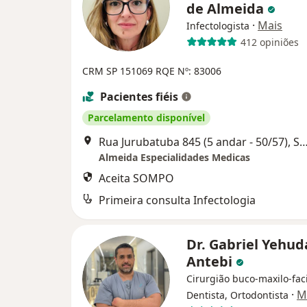
de Almeida
·
Mais
Infectologista
412 opiniões
CRM SP 151069 RQE Nº: 83006
Pacientes fiéis
Parcelamento disponível
Rua Jurubatuba 845 (5 andar - 50/57), São Bernard
Almeida Especialidades Medicas
Aceita SOMPO
Primeira consulta Infectologia
Dr. Gabriel Yehud
Antebi
Cirurgião buco-maxilo-faci
·
M
Dentista, Ortodontista