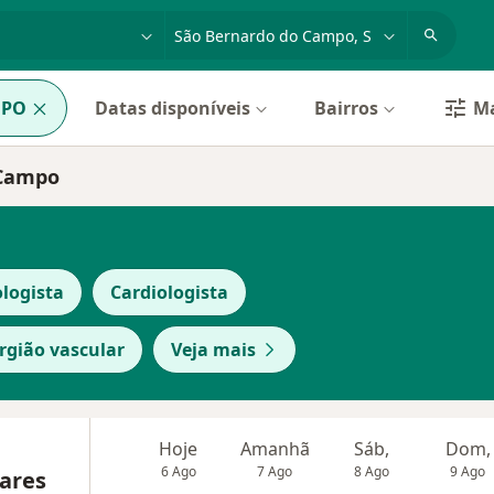
dade, doença ou nome
cidade ou região
PO
Datas disponíveis
Bairros
Ma
 Campo
logista
Cardiologista
rgião vascular
Veja mais
Hoje
Amanhã
Sáb,
Dom,
6 Ago
7 Ago
8 Ago
9 Ago
lares