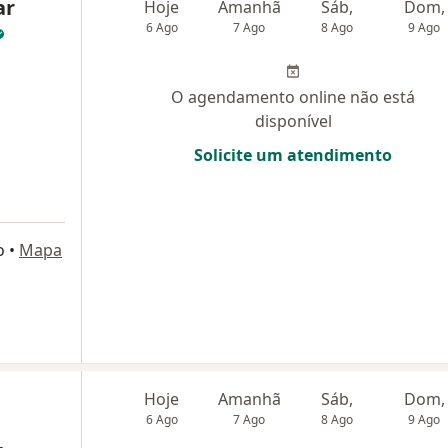
ar
Hoje
Amanhã
Sáb,
Dom,
6 Ago
7 Ago
8 Ago
9 Ago
O agendamento online não está
disponível
Solicite um atendimento
o
•
Mapa
Hoje
Amanhã
Sáb,
Dom,
6 Ago
7 Ago
8 Ago
9 Ago