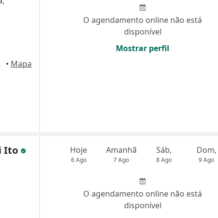
a,
O agendamento online não está
disponível
Mostrar perfil
o Campo
•
Mapa
i Ito
Hoje
Amanhã
Sáb,
Dom,
6 Ago
7 Ago
8 Ago
9 Ago
O agendamento online não está
disponível