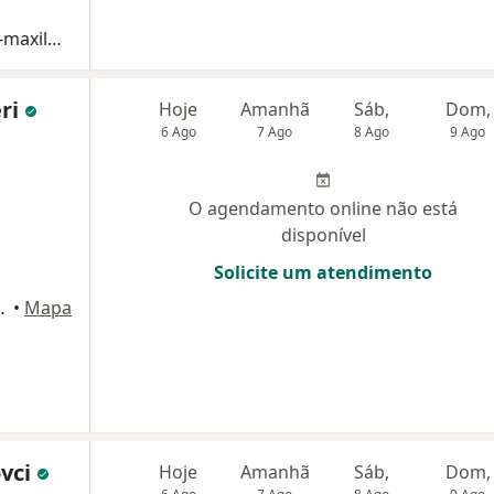
Consulta Cirurgia e Traumatologia Buco-maxilo-facial
eri
Hoje
Amanhã
Sáb,
Dom,
6 Ago
7 Ago
8 Ago
9 Ago
O agendamento online não está
disponível
Solicite um atendimento
Bernardo do Campo
•
Mapa
ovci
Hoje
Amanhã
Sáb,
Dom,