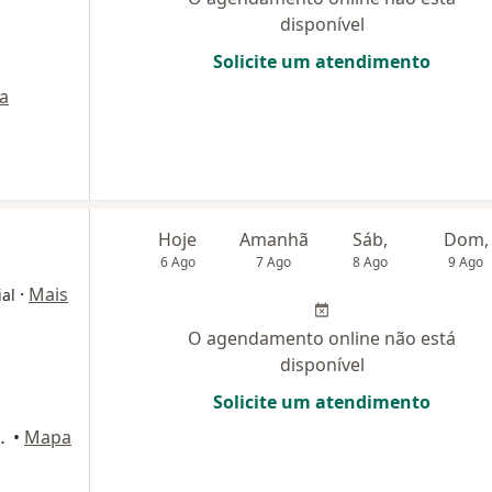
disponível
Solicite um atendimento
a
Hoje
Amanhã
Sáb,
Dom,
6 Ago
7 Ago
8 Ago
9 Ago
·
Mais
ial
O agendamento online não está
disponível
Solicite um atendimento
715, São Bernardo do Campo
•
Mapa