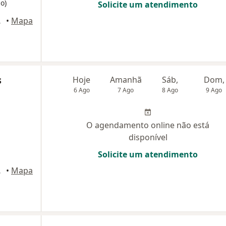
o)
Solicite um atendimento
o Campo
•
Mapa
s
Hoje
Amanhã
Sáb,
Dom,
6 Ago
7 Ago
8 Ago
9 Ago
O agendamento online não está
disponível
Solicite um atendimento
o Campo
•
Mapa