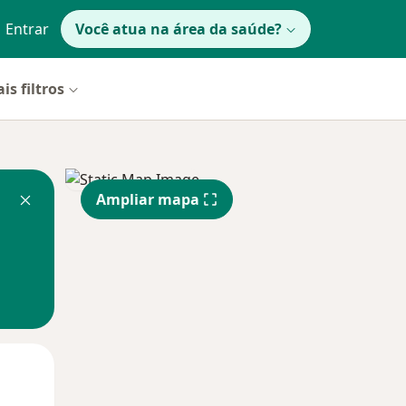
Entrar
Você atua na área da saúde?
is filtros
Ampliar mapa
Segunda-feira
Ter,
Qua
10 Ago
11 Ago
12 Ago