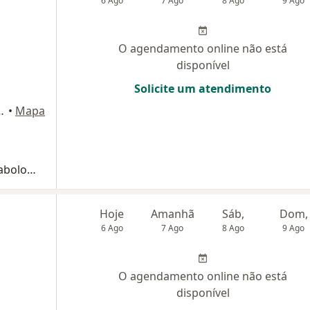
6 Ago
7 Ago
8 Ago
9 Ago
O agendamento online não está
disponível
Solicite um atendimento
313), São Bernardo do Campo
•
Mapa
Primeira consulta Endocrinologia e Metabologia
Hoje
Amanhã
Sáb,
Dom,
6 Ago
7 Ago
8 Ago
9 Ago
O agendamento online não está
disponível