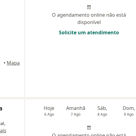
O agendamento online não está
disponível
Solicite um atendimento
o do Campo
•
Mapa
a
Hoje
Amanhã
Sáb,
Dom,
6 Ago
7 Ago
8 Ago
9 Ago
al,
ais
O agendamento online não está