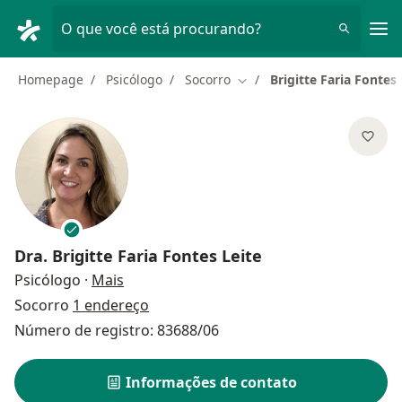
Men
O que você está procurando?
Homepage
Psicólogo
Socorro
Brigitte Faria Fontes 
Mudar de cidade
Dra.
Brigitte Faria Fontes Leite
sobre as especializações
Psicólogo
·
Mais
Socorro
1 endereço
Número de registro: 83688/06
Informações de contato