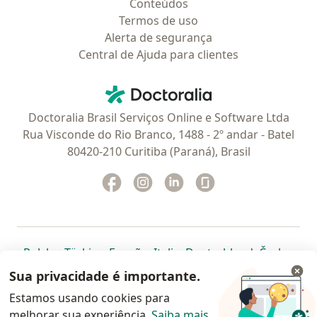
Conteúdos
Termos de uso
Alerta de segurança
Central de Ajuda para clientes
Contato
Doctoralia - Homepage
Doctoralia Brasil Serviços Online e Software Ltda
Rua Visconde do Rio Branco, 1488 - 2º andar - Batel
80420-210 Curitiba (Paraná), Brasil
Facebook
abre num novo separador
Instagram
abre num novo separador
Linkedin
abre num novo separad
Glassdoor
abre num novo se
abre num novo separador
abre num novo separador
abre num novo separador
abre num novo separado
abre num n
abre
Polska
,
Türkiye
,
España
,
Italia
,
Deutschland
,
Česko
,
abre num novo separador
abre num novo separador
abre num novo separador
abre num novo separa
abre num no
abre n
Portugal
,
México
,
Chile
,
Brasil
,
Argentina
,
Perú
,
Sua privacidade é importante.
abre num novo separad
Colombia
Estamos usando cookies para
melhorar sua experiência.
www.doctoralia.com.br © 2026 - Agende agora sua
Saiba mais
.