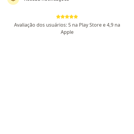
Thaís Pegorin Tinti
Avaliação dos usuários: 5 na Play Store e 4,9 na
·
Mais
Psicóloga
Apple
7 opiniões
CRP SP 143545
Endereço
Teleconsulta
Rua Treze de Maio, 117, Socorro
•
Mapa
Atendimento somente online
Consulta psicológica do adolescente
R$ 220
Esse especialista não oferece agendamento online para esse endereço.
Solicite um atendimento