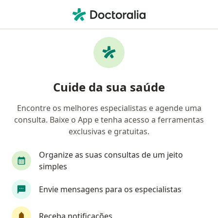
Men
Distúrbios Alimentares • Socorro, São Paulo SP
Filtros
• 1
Mapa
Profissionais com experiência Distúrbios
Cuide da sua saúde
alimentares, Socorro
Encontre os melhores especialistas e agende uma
consulta. Baixe o App e tenha acesso a ferramentas
Qual especialização você está procurando?
exclusivas e gratuitas.
Psicólogo
Organize as suas consultas de um jeito
simples
Envie mensagens para os especialistas
Receba notificações