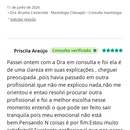
11 de junho de 2026
•
Dra. Brunna Camerotte - Mastologia (Tatuapé)
•
Consulta mastologia
na opinião do utilizador Maria Carmela Pantalena
•
Solicitar revisão
Priscila Araújo
Consulta verificada
P
Passei ontem com a Dra em consulta e foi ela é
de uma clareza em suas explicações , cheguei
preocupada ,pois havia passado em outra
profissional que não me explicou nada,não me
orientou e entao resolvi procurar outra
profissional e foi a melhor escolha nesse
momento entendi o que pode ser feito sair
tranquila pois meu emocional não está
bem.Pensando N coisas é por fim.Estou muito
satisfeita!!! Excelente profissional que nos passa