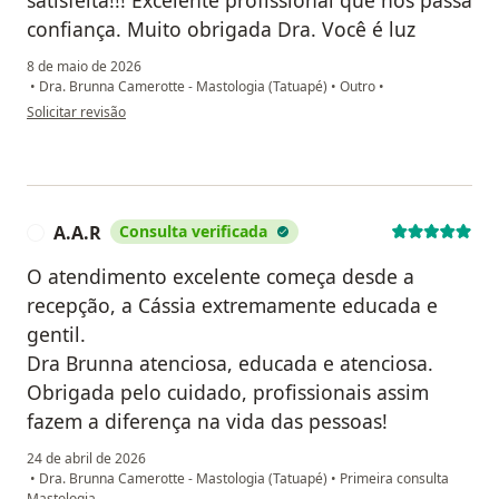
confiança. Muito obrigada Dra. Você é luz
8 de maio de 2026
•
Dra. Brunna Camerotte - Mastologia (Tatuapé)
•
Outro
•
na opinião do utilizador Priscila Araújo
Solicitar revisão
A.A.R
Consulta verificada
A
O atendimento excelente começa desde a
recepção, a Cássia extremamente educada e
gentil.
Dra Brunna atenciosa, educada e atenciosa.
Obrigada pelo cuidado, profissionais assim
fazem a diferença na vida das pessoas!
24 de abril de 2026
•
Dra. Brunna Camerotte - Mastologia (Tatuapé)
•
Primeira consulta
Mastologia