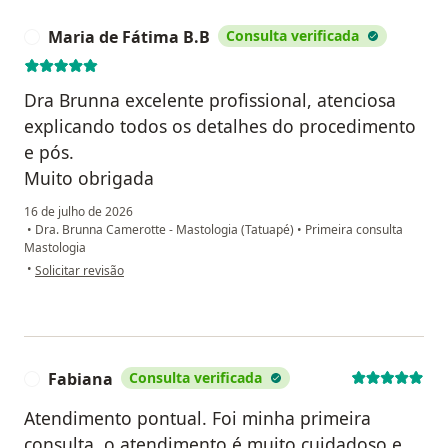
Maria de Fátima B.B
Consulta verificada
M
Dra Brunna excelente profissional, atenciosa
explicando todos os detalhes do procedimento
e pós.
Muito obrigada
16 de julho de 2026
•
Dra. Brunna Camerotte - Mastologia (Tatuapé)
•
Primeira consulta
Mastologia
na opinião do utilizador Maria de Fátima B.B
•
Solicitar revisão
Fabiana
Consulta verificada
F
Atendimento pontual. Foi minha primeira
consulta, o atendimento é muito cuidadoso e