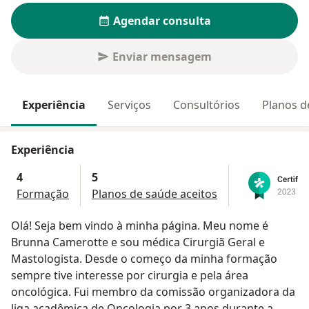
Agendar consulta
Enviar mensagem
Experiência
Serviços
Consultórios
Planos d
Experiência
4
5
Formação
Planos de saúde aceitos
Olá! Seja bem vindo à minha página. Meu nome é
Brunna Camerotte e sou médica Cirurgiã Geral e
Mastologista. Desde o começo da minha formação
sempre tive interesse por cirurgia e pela área
oncológica. Fui membro da comissão organizadora da
liga acadêmica de Oncologia por 3 anos durante a