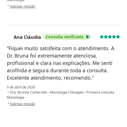
na opinião do utilizador A.A.R
•
Solicitar revisão
Ana Cláudia
Consulta verificada
A
“Fiquei muito satisfeita com o atendimento. A
Dr. Bruna foi extremamente atenciosa,
profissional e clara nas explicações. Me senti
acolhida e segura durante toda a consulta.
Excelente atendimento, recomendo.”
9 de abril de 2026
•
Dra. Brunna Camerotte - Mastologia (Tatuapé)
•
Primeira consulta
Mastologia
na opinião do utilizador Ana Cláudia
•
Solicitar revisão