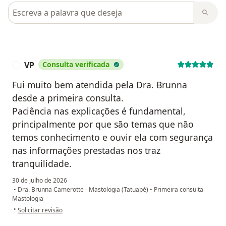
Pesquisar em opiniões
VP
Consulta verificada
V
Fui muito bem atendida pela Dra. Brunna
desde a primeira consulta.
Paciência nas explicações é fundamental,
principalmente por que são temas que não
temos conhecimento e ouvir ela com segurança
nas informações prestadas nos traz
tranquilidade.
30 de julho de 2026
•
Dra. Brunna Camerotte - Mastologia (Tatuapé)
•
Primeira consulta
Mastologia
na opinião do utilizador VP
•
Solicitar revisão