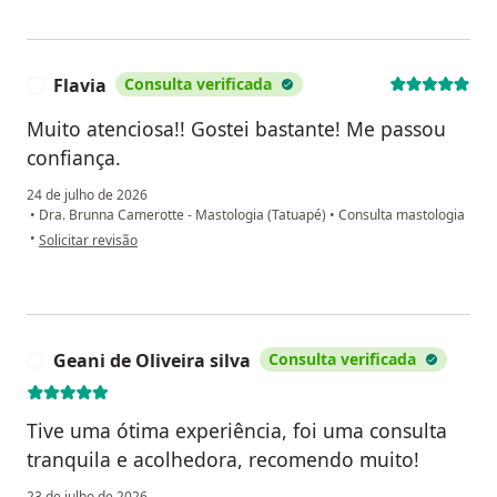
Flavia
Consulta verificada
F
Muito atenciosa!! Gostei bastante! Me passou
confiança.
24 de julho de 2026
•
Dra. Brunna Camerotte - Mastologia (Tatuapé)
•
Consulta mastologia
na opinião do utilizador Flavia
•
Solicitar revisão
Geani de Oliveira silva
Consulta verificada
G
Tive uma ótima experiência, foi uma consulta
tranquila e acolhedora, recomendo muito!
23 de julho de 2026