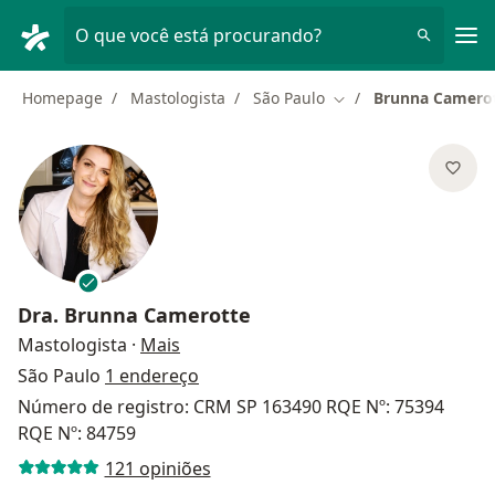
Men
O que você está procurando?
Homepage
Mastologista
São Paulo
Brunna Camero
Mudar de cidade
Dra.
Brunna Camerotte
sobre as especializações
Mastologista
·
Mais
São Paulo
1 endereço
Número de registro: CRM SP 163490 RQE Nº: 75394
RQE Nº: 84759
121 opiniões