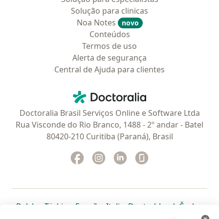
Solução para clinicas
Noa Notes
novo
Conteúdos
Termos de uso
Alerta de segurança
Central de Ajuda para clientes
Contato
Doctoralia - Homepage
Doctoralia Brasil Serviços Online e Software Ltda
Rua Visconde do Rio Branco, 1488 - 2º andar - Batel
80420-210 Curitiba (Paraná), Brasil
Facebook
abre num novo separador
Instagram
abre num novo separador
Linkedin
abre num novo separad
Glassdoor
abre num novo se
abre num novo separador
abre num novo separador
abre num novo separador
abre num novo separado
abre num n
abre
Polska
,
Türkiye
,
España
,
Italia
,
Deutschland
,
Česko
,
abre num novo separador
abre num novo separador
abre num novo separador
abre num novo separa
abre num no
abre n
Portugal
,
México
,
Chile
,
Brasil
,
Argentina
,
Perú
,