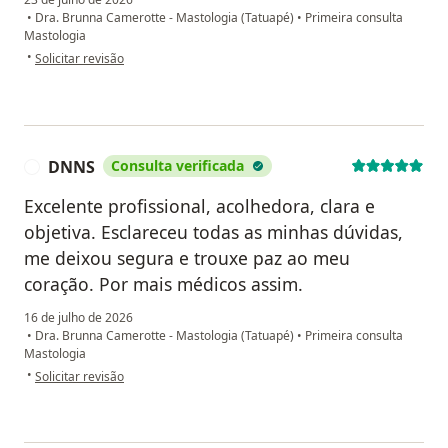
•
Dra. Brunna Camerotte - Mastologia (Tatuapé)
•
Primeira consulta
Mastologia
na opinião do utilizador Geani de Oliveira silva
•
Solicitar revisão
DNNS
Consulta verificada
D
Excelente profissional, acolhedora, clara e
objetiva. Esclareceu todas as minhas dúvidas,
me deixou segura e trouxe paz ao meu
coração. Por mais médicos assim.
16 de julho de 2026
•
Dra. Brunna Camerotte - Mastologia (Tatuapé)
•
Primeira consulta
Mastologia
na opinião do utilizador DNNS
•
Solicitar revisão