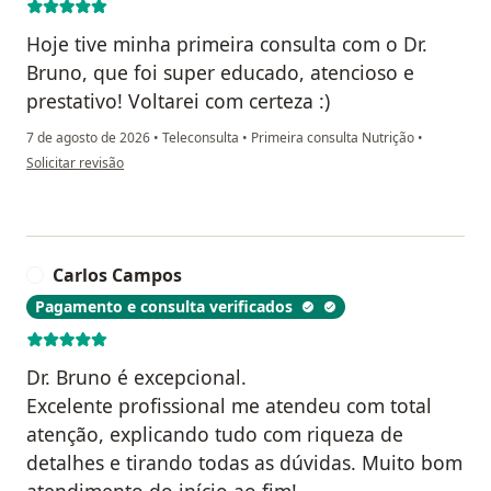
Hoje tive minha primeira consulta com o Dr.
Bruno, que foi super educado, atencioso e
prestativo! Voltarei com certeza :)
7 de agosto de 2026
•
Teleconsulta
•
Primeira consulta Nutrição
•
na opinião do utilizador G.L. Oliveira
Solicitar revisão
Carlos Campos
C
Pagamento e consulta verificados
Dr. Bruno é excepcional.
Excelente profissional me atendeu com total
atenção, explicando tudo com riqueza de
detalhes e tirando todas as dúvidas. Muito bom