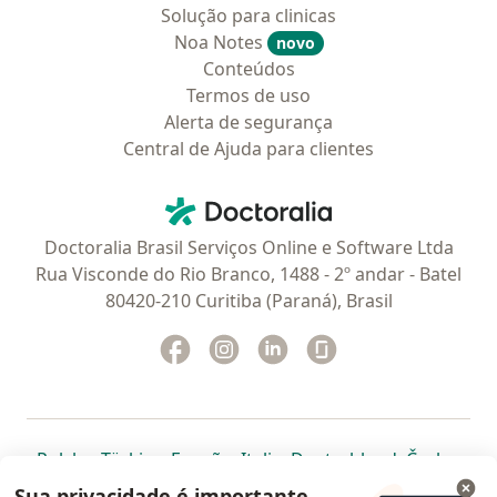
Solução para clinicas
Noa Notes
novo
Conteúdos
Termos de uso
Alerta de segurança
Central de Ajuda para clientes
Contato
Doctoralia - Homepage
Doctoralia Brasil Serviços Online e Software Ltda
Rua Visconde do Rio Branco, 1488 - 2º andar - Batel
80420-210 Curitiba (Paraná), Brasil
Facebook
abre num novo separador
Instagram
abre num novo separador
Linkedin
abre num novo separad
Glassdoor
abre num novo se
abre num novo separador
abre num novo separador
abre num novo separador
abre num novo separado
abre num n
abre
Polska
,
Türkiye
,
España
,
Italia
,
Deutschland
,
Česko
,
abre num novo separador
abre num novo separador
abre num novo separador
abre num novo separa
abre num no
abre n
Portugal
,
México
,
Chile
,
Brasil
,
Argentina
,
Perú
,
Sua privacidade é importante.