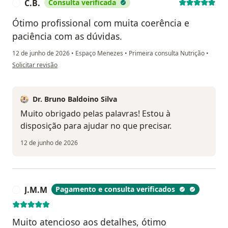
C.B.
Consulta verificada
C
Ótimo profissional com muita coerência e
paciência com as dúvidas.
12 de junho de 2026
•
Espaço Menezes
•
Primeira consulta Nutrição
•
na opinião do utilizador C.B.
Solicitar revisão
Dr. Bruno Baldoino Silva
Muito obrigado pelas palavras! Estou à
disposição para ajudar no que precisar.
12 de junho de 2026
J.M.M
Pagamento e consulta verificados
J
Muito atencioso aos detalhes, ótimo