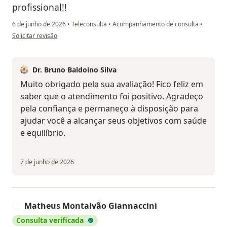
profissional!!
6 de junho de 2026
•
Teleconsulta
•
Acompanhamento de consulta
•
na opinião do utilizador J.M.M
Solicitar revisão
Dr. Bruno Baldoino Silva
Muito obrigado pela sua avaliação! Fico feliz em
saber que o atendimento foi positivo. Agradeço
pela confiança e permaneço à disposição para
ajudar você a alcançar seus objetivos com saúde
e equilíbrio.
7 de junho de 2026
Matheus Montalvão Giannaccini
M
Consulta verificada