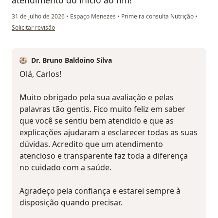
atendimento do início ao fim!
31 de julho de 2026
•
Espaço Menezes
•
Primeira consulta Nutrição
•
na opinião do utilizador Carlos Campos
Solicitar revisão
Dr. Bruno Baldoino Silva
Olá, Carlos!
Muito obrigado pela sua avaliação e pelas
palavras tão gentis. Fico muito feliz em saber
que você se sentiu bem atendido e que as
explicações ajudaram a esclarecer todas as suas
dúvidas. Acredito que um atendimento
atencioso e transparente faz toda a diferença
no cuidado com a saúde.
Agradeço pela confiança e estarei sempre à
disposição quando precisar.