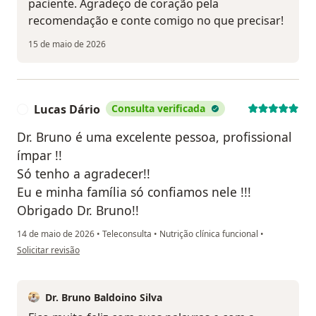
paciente. Agradeço de coração pela
recomendação e conte comigo no que precisar!
15 de maio de 2026
Lucas Dário
Consulta verificada
L
Dr. Bruno é uma excelente pessoa, profissional
ímpar !!
Só tenho a agradecer!!
Eu e minha família só confiamos nele !!!
Obrigado Dr. Bruno!!
14 de maio de 2026
•
Teleconsulta
•
Nutrição clínica funcional
•
na opinião do utilizador Lucas Dário
Solicitar revisão
Dr. Bruno Baldoino Silva