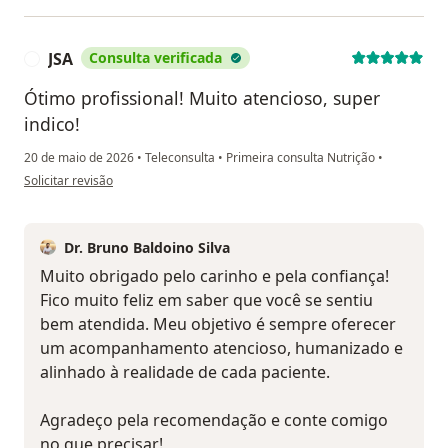
JSA
Consulta verificada
J
Ótimo profissional! Muito atencioso, super
indico!
20 de maio de 2026
•
Teleconsulta
•
Primeira consulta Nutrição
•
na opinião do utilizador JSA
Solicitar revisão
Dr. Bruno Baldoino Silva
Muito obrigado pelo carinho e pela confiança!
Fico muito feliz em saber que você se sentiu
bem atendida. Meu objetivo é sempre oferecer
um acompanhamento atencioso, humanizado e
alinhado à realidade de cada paciente.
Agradeço pela recomendação e conte comigo
no que precisar!