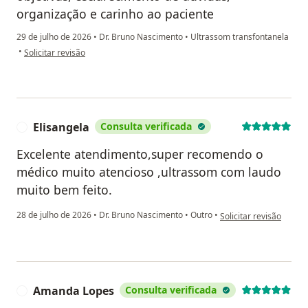
organização e carinho ao paciente
29 de julho de 2026
•
Dr. Bruno Nascimento
•
Ultrassom transfontanela
na opinião do utilizador Maria Rita Pasquim
•
Solicitar revisão
Elisangela
Consulta verificada
E
Excelente atendimento,super recomendo o
médico muito atencioso ,ultrassom com laudo
muito bem feito.
na opinião do utilizado
28 de julho de 2026
•
Dr. Bruno Nascimento
•
Outro
•
Solicitar revisão
Amanda Lopes
Consulta verificada
A