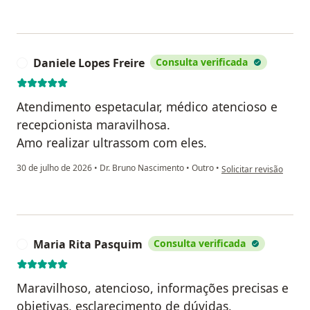
Daniele Lopes Freire
Consulta verificada
D
Atendimento espetacular, médico atencioso e
recepcionista maravilhosa.
Amo realizar ultrassom com eles.
na opinião do utilizado
30 de julho de 2026
•
Dr. Bruno Nascimento
•
Outro
•
Solicitar revisão
Maria Rita Pasquim
Consulta verificada
M
Maravilhoso, atencioso, informações precisas e
objetivas, esclarecimento de dúvidas,