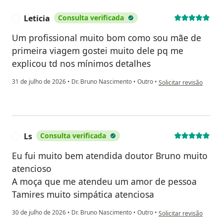
Leticia
Consulta verificada
L
Um profissional muito bom como sou mãe de
primeira viagem gostei muito dele pq me
explicou td nos mínimos detalhes
na opinião do utilizador
31 de julho de 2026
•
Dr. Bruno Nascimento
•
Outro
•
Solicitar revisão
Ls
Consulta verificada
L
Eu fui muito bem atendida doutor Bruno muito
atencioso
A moça que me atendeu um amor de pessoa
Tamires muito simpática atenciosa
na opinião do utilizador
30 de julho de 2026
•
Dr. Bruno Nascimento
•
Outro
•
Solicitar revisão