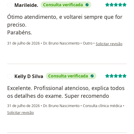
Marileide.
Consulta verificada
M
Ótimo atendimento, e voltarei sempre que for
preciso.
Parabéns.
na opinião do utilizado
31 de julho de 2026
•
Dr. Bruno Nascimento
•
Outro
•
Solicitar revisão
Kelly D Silva
Consulta verificada
K
Excelente. Profissional atencioso, explica todos
os detalhes do exame. Super recomendo
31 de julho de 2026
•
Dr. Bruno Nascimento
•
Consulta clínica médica
•
na opinião do utilizador Kelly D Silva
Solicitar revisão