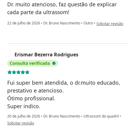
Dr. muito atencioso, faz questão de explicar
cada parte da ultrassom!
na opinião do utilizad
22 de julho de 2026
•
Dr. Bruno Nascimento
•
Outro
•
Solicitar revisão
Erismar Bezerra Rodrigues
E
Consulta verificada
Fui super bem atendida, o dr.muito educado,
prestativo e atencioso.
Ótimo profissional.
Super indico.
20 de julho de 2026
•
Dr. Bruno Nascimento
•
Ultrassom do quadril
•
na opinião do utilizador Erismar Bezerra Rodrigues
Solicitar revisão