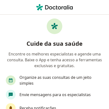
Men
Cálculos Renais • Osasco, São Paulo SP
Filtros
• 1
Convênio
Mapa
Profissionais com experiência Cálculos
Cuide da sua saúde
Renais, Osasco
Encontre os melhores especialistas e agende uma
consulta. Baixe o App e tenha acesso a ferramentas
Qual especialização você está procurando?
exclusivas e gratuitas.
Urologista
Nutricionista
Cardiologista
Organize as suas consultas de um jeito
simples
Envie mensagens para os especialistas
Receba notificações