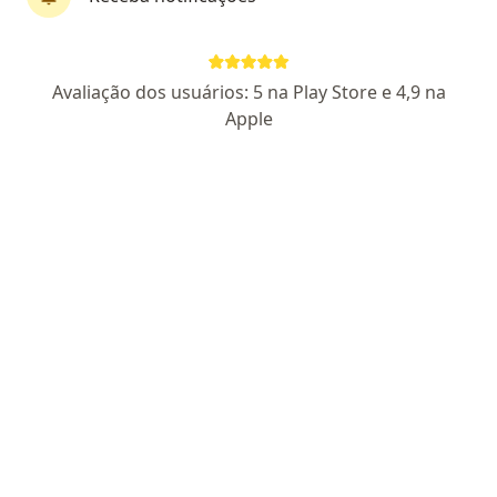
Dra. Débora Boutin
Avaliação dos usuários: 5 na Play Store e 4,9 na
·
Mais
Nutricionista
Apple
89 opiniões
CRN 3: 46022
Endereço
Teleconsulta
Avenida dos Autonomistas, Osasco
•
Mapa
Consultas presenciais e online
Consulta de nutrição
R$ 380
Esse especialista não oferece agendamento online para esse endereço.
Solicite um atendimento