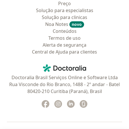
Preço
Solução para especialistas
Solução para clinicas
Noa Notes
novo
Conteúdos
Termos de uso
Alerta de segurança
Central de Ajuda para clientes
Contato
Doctoralia - Homepage
Doctoralia Brasil Serviços Online e Software Ltda
Rua Visconde do Rio Branco, 1488 - 2º andar - Batel
80420-210 Curitiba (Paraná), Brasil
Facebook
abre num novo separador
Instagram
abre num novo separador
Linkedin
abre num novo separad
Glassdoor
abre num novo se