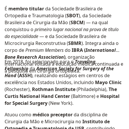
É
membro titular
da Sociedade Brasileira de
Ortopedia e Traumatologia (
SBOT
), da Sociedade
Brasileira de Cirurgia da Mão (
SBCM
) — na qual
conquistou o
primeiro lugar nacional na prova de título
da especialidade
— e da Sociedade Brasileira de
Microcirurgia Reconstrutiva (
SBMR
). Integra ainda o
corpo de
Premium Members
do
IBRA (
International
Bone Research Association
)
, organização
Em 2018, foi selecionado para o
Traveling
internacional voltada à educação médica continuada e
Fellowship
da
American Society for Surgery of the
à pesquisa em cirurgia ortopédica.
Hand
(ASSH)
, realizando estágios em centros de
excelência nos Estados Unidos, incluindo
Mayo Clinic
(Rochester),
Rothman Institute
(Philadelphia),
The
Curtis National Hand Center
(Baltimore) e
Hospital
for Special Surgery
(New York).
Atuou como
médico
preceptor
da disciplina de
Cirurgia da Mão e Microcirurgia no
Instituto de
Ortopedia e Traumatologia da USP
, contribuindo