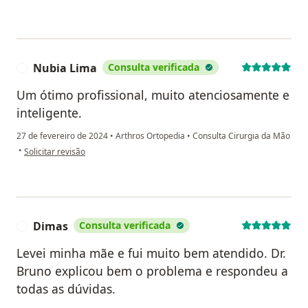
Nubia Lima
Consulta verificada
N
Um ótimo profissional, muito atenciosamente e
inteligente.
27 de fevereiro de 2024
•
Arthros Ortopedia
•
Consulta Cirurgia da Mão
na opinião do utilizador Nubia Lima
•
Solicitar revisão
Dimas
Consulta verificada
D
Levei minha mãe e fui muito bem atendido. Dr.
Bruno explicou bem o problema e respondeu a
todas as dúvidas.