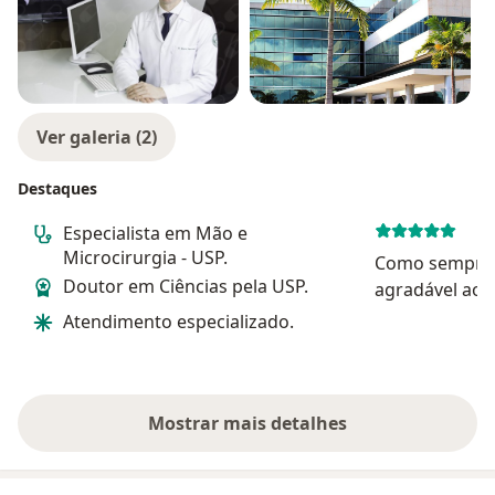
Ver galeria (2)
Destaques
Especialista em Mão e
Microcirurgia - USP.
Como sempre, o Dr. Bruno é mui
Doutor em Ciências pela USP.
agradável ao 
sobre os próx
Atendimento especializado.
tratamento apó
cirurgia foi u
o resultado t
que s...
Mostrar mais detalhes
sobre a experiência