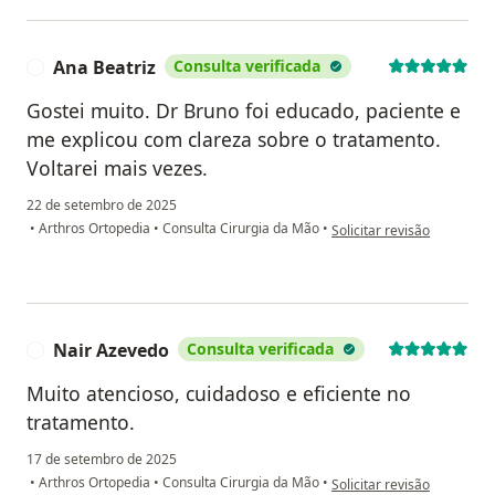
Ana Beatriz
Consulta verificada
A
Gostei muito. Dr Bruno foi educado, paciente e
me explicou com clareza sobre o tratamento.
Voltarei mais vezes.
22 de setembro de 2025
na opinião do utilizador An
•
Arthros Ortopedia
•
Consulta Cirurgia da Mão
•
Solicitar revisão
Nair Azevedo
Consulta verificada
N
Muito atencioso, cuidadoso e eficiente no
tratamento.
17 de setembro de 2025
na opinião do utilizador N
•
Arthros Ortopedia
•
Consulta Cirurgia da Mão
•
Solicitar revisão