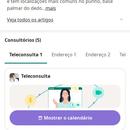
e tem localizações mais comuns no punho, base
palmar do dedo
...
mais
Veja todos os artigos
Consultórios (5)
Teleconsulta 1
Endereço 1
Endereço 2
Tele
Teleconsulta
Disponibilidade
Mostrar o calendário