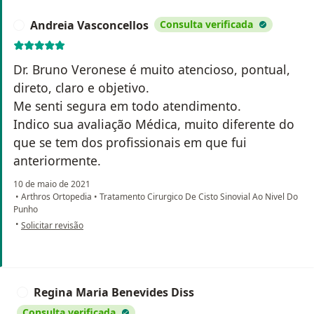
Andreia Vasconcellos
Consulta verificada
A
Dr. Bruno Veronese é muito atencioso, pontual,
direto, claro e objetivo.
Me senti segura em todo atendimento.
Indico sua avaliação Médica, muito diferente do
que se tem dos profissionais em que fui
anteriormente.
10 de maio de 2021
•
Arthros Ortopedia
•
Tratamento Cirurgico De Cisto Sinovial Ao Nivel Do
Punho
na opinião do utilizador Andreia Vasconcellos
•
Solicitar revisão
Regina Maria Benevides Diss
R
Consulta verificada