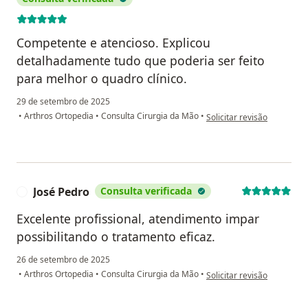
Competente e atencioso. Explicou
detalhadamente tudo que poderia ser feito
para melhor o quadro clínico.
29 de setembro de 2025
na opinião do utilizador R
•
Arthros Ortopedia
•
Consulta Cirurgia da Mão
•
Solicitar revisão
José Pedro
Consulta verificada
J
Excelente profissional, atendimento impar
possibilitando o tratamento eficaz.
26 de setembro de 2025
na opinião do utilizador Jo
•
Arthros Ortopedia
•
Consulta Cirurgia da Mão
•
Solicitar revisão