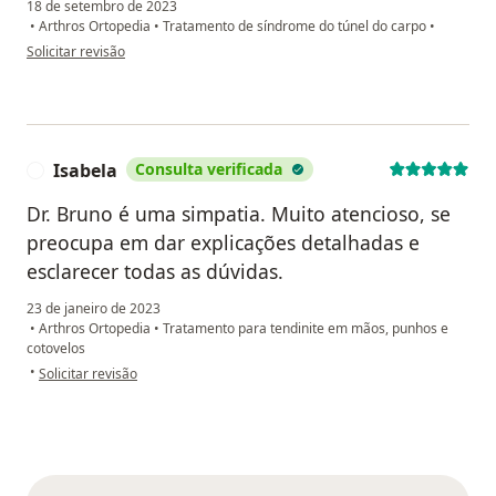
18 de setembro de 2023
•
Arthros Ortopedia
•
Tratamento de síndrome do túnel do carpo
•
na opinião do utilizador Dimas
Solicitar revisão
Isabela
Consulta verificada
I
Dr. Bruno é uma simpatia. Muito atencioso, se
preocupa em dar explicações detalhadas e
esclarecer todas as dúvidas.
23 de janeiro de 2023
•
Arthros Ortopedia
•
Tratamento para tendinite em mãos, punhos e
cotovelos
na opinião do utilizador Isabela
•
Solicitar revisão