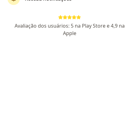
Dra. Louise Barbosa
·
Mais
Ginecologista
Avaliação dos usuários: 5 na Play Store e 4,9 na
361 opiniões
Apple
CRM 42986 RS
RQE Nº: 36886
Rua Professora Luiza Maraninchi 614, Camaquã
•
Mapa
Consultório Dra Louise Barbosa
Consulta ginecologia
a partir de r$ 400
Esse especialista não oferece agendamento online para esse endereço.
Solicite um atendimento