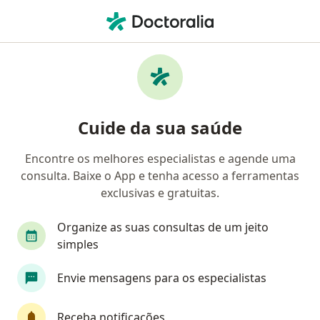
Men
Camaquã, Rio Grande do Sul RS
Filtros
Convênio
Mapa
Especialistas em Camaquã
Cuide da sua saúde
Encontre os melhores especialistas e agende uma
Qual especialização você está procurando?
consulta. Baixe o App e tenha acesso a ferramentas
Psicólogo
Médico clínico geral
Dentista
exclusivas e gratuitas.
Organize as suas consultas de um jeito
simples
Envie mensagens para os especialistas
Receba notificações