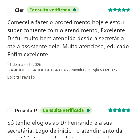
Cler
Consulta verificada
C
Comecei a fazer o procedimento hoje e estou
super contente com o atendimento, Excelente
Dr fui muito bem atendida desde a secretária
até a assistente dele. Muito atencioso, educado.
Enfim excelente.
21 de maio de 2026
•
ANGIODOC SAUDE INTEGRADA
•
Consulta Cirurgia Vascular
•
na opinião do utilizador Cler
Solicitar revisão
Priscila P.
Consulta verificada
P
Só tenho elogios ao Dr Fernando e a sua
secretária. Logo de início , o atendimento da