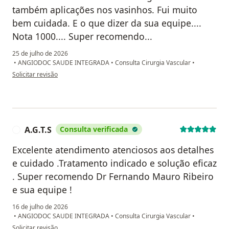
também aplicações nos vasinhos. Fui muito
bem cuidada. E o que dizer da sua equipe....
Nota 1000.... Super recomendo...
25 de julho de 2026
•
ANGIODOC SAUDE INTEGRADA
•
Consulta Cirurgia Vascular
•
na opinião do utilizador Daiana
Solicitar revisão
A.G.T.S
Consulta verificada
A
Excelente atendimento atenciosos aos detalhes
e cuidado .Tratamento indicado e solução eficaz
. Super recomendo Dr Fernando Mauro Ribeiro
e sua equipe !
16 de julho de 2026
•
ANGIODOC SAUDE INTEGRADA
•
Consulta Cirurgia Vascular
•
na opinião do utilizador A.G.T.S
Solicitar revisão