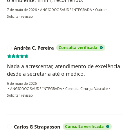
o ambiente. Enfim, recomendo.
7 de maio de 2026
•
ANGIODOC SAUDE INTEGRADA
•
Outro
•
na opinião do utilizador Elena Tonelli
Solicitar revisão
Andréa C. Pereira
Consulta verificada
A
Nada a acrescentar, atendimento de excelência
desde a secretaria até o médico.
6 de maio de 2026
•
ANGIODOC SAUDE INTEGRADA
•
Consulta Cirurgia Vascular
•
na opinião do utilizador Andréa C. Pereira
Solicitar revisão
Carlos G Strapasson
Consulta verificada
C