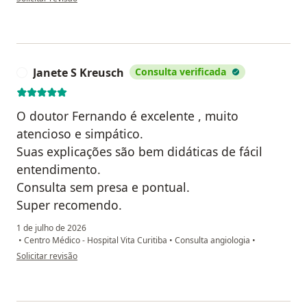
Janete S Kreusch
Consulta verificada
J
O doutor Fernando é excelente , muito
atencioso e simpático.
Suas explicações são bem didáticas de fácil
entendimento.
Consulta sem presa e pontual.
Super recomendo.
1 de julho de 2026
•
Centro Médico - Hospital Vita Curitiba
•
Consulta angiologia
•
na opinião do utilizador Janete S Kreusch
Solicitar revisão