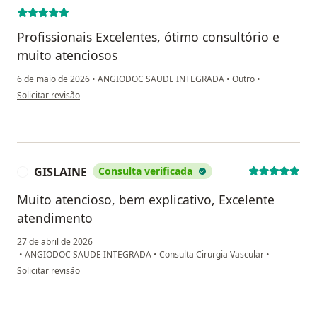
Profissionais Excelentes, ótimo consultório e
muito atenciosos
6 de maio de 2026
•
ANGIODOC SAUDE INTEGRADA
•
Outro
•
na opinião do utilizador Carlos G Strapasson
Solicitar revisão
GISLAINE
Consulta verificada
G
Muito atencioso, bem explicativo, Excelente
atendimento
27 de abril de 2026
•
ANGIODOC SAUDE INTEGRADA
•
Consulta Cirurgia Vascular
•
na opinião do utilizador GISLAINE
Solicitar revisão