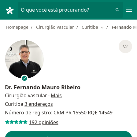
Men
O que você está procurando?
Homepage
Cirurgião Vascular
Curitiba
Fernando M
Mudar de cidade
Dr.
Fernando Mauro Ribeiro
sobre as especializações
Cirurgião vascular
·
Mais
Curitiba
3 endereços
Número de registro: CRM PR 15550 RQE 14549
192 opiniões