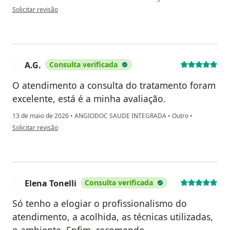
na opinião do utilizador Priscila P.
Solicitar revisão
A.G.
Consulta verificada
A
O atendimento a consulta do tratamento foram
excelente, está é a minha avaliação.
13 de maio de 2026
•
ANGIODOC SAUDE INTEGRADA
•
Outro
•
na opinião do utilizador A.G.
Solicitar revisão
Elena Tonelli
Consulta verificada
E
Só tenho a elogiar o profissionalismo do
atendimento, a acolhida, as técnicas utilizadas,