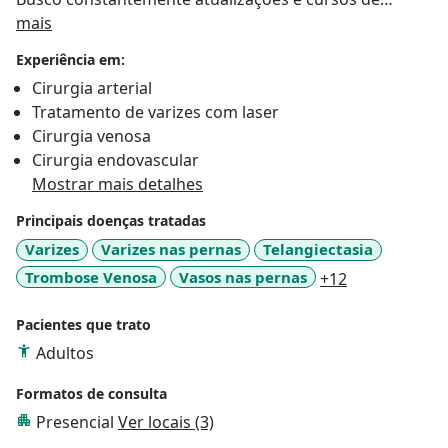
Sobre mim
aperfeiçoamentos para poder oferecer as técnicas
mais
mais modernas e o que há de mais inovador no
Experiência em:
tratamento das doenças vasculares aos meus
Cirurgia arterial
pacientes
Tratamento de varizes com laser
Cirurgia venosa
Cirurgia endovascular
Mostrar mais detalhes
Principais doenças tratadas
Varizes
Varizes nas pernas
Telangiectasia
a11y_sr_more
Trombose Venosa
Vasos nas pernas
+12
Pacientes que trato
Adultos
Formatos de consulta
Presencial
Ver locais (3)