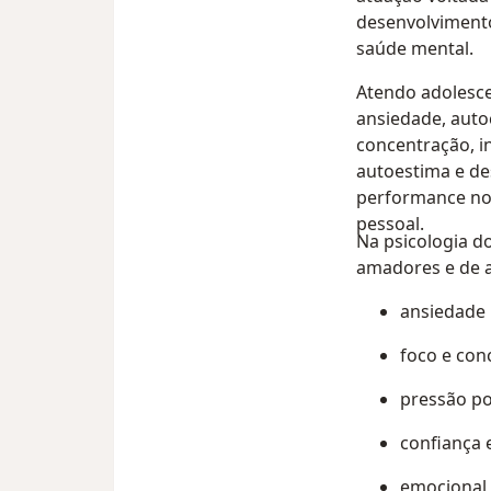
desenvolviment
saúde mental.
Atendo adolesce
ansiedade, auto
concentração, i
autoestima e de
performance no 
pessoal.
Na psicologia d
amadores e de 
ansiedade 
foco e con
pressão po
confiança 
emocional