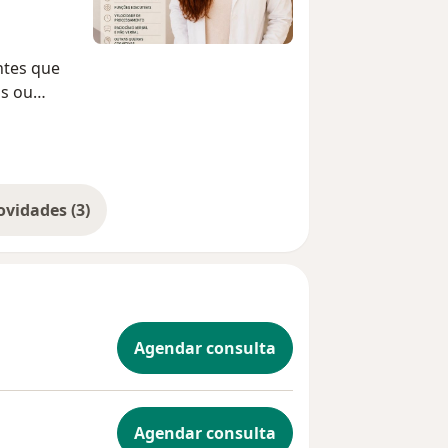
ntes que
os ou
ficar
stão
ssas
Mostrar mais novidades (3)
ão
dislexia;
Agendar consulta
tos
ento e
Agendar consulta