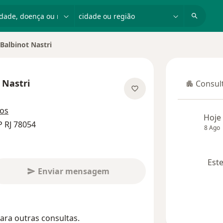
dade, doença ou nome
cidade ou região
Balbinot Nastri
 Nastri
Consult
Consulta
 especializações
ços
Hoje
 RJ 78054
8 Ago
Este
Enviar mensagem
ara outras consultas.