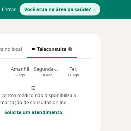
Entrar
Você atua na área da saúde?
a no local
Teleconsulta
 no local
Teleconsulta
Amanhã
Segunda-feira
Ter,
Qua
Qui,
9 Ago
10 Ago
11 Ago
12 Ago
13 Ag
 centro médico não disponibiliza a
marcação de consultas online
Solicite um atendimento