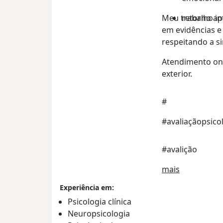
Meu trabalho int
retorno ap
em evidências e 
respeitando a s
Atendimento onli
exterior.
#
#avaliaçãopsico
#avalição
Sobre mim
mais
Experiência em:
Psicologia clínica
Neuropsicologia