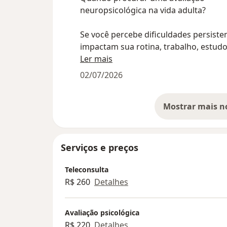
neuropsicológica na vida adulta?
Se você percebe dificuldades persiste
impactam sua rotina, trabalho, estud
relacionamentos, uma avaliação
Ler mais
neuropsicológica pode ajudar a identi
02/07/2026
como diferentes funções cognitivas e
funcionando e esclarecer a origem de
dificuldades.
Ela pode ser indicada quando há:
• Dificuldade de atenção e concentraç
Serviços e preços
(suspeita de TDAH);
• Dificuldades de aprendizagem, como 
Teleconsulta
• Queixas de memória ou esquecimen
R$ 260
Detalhes
frequentes;
•Problemas de organização, planejam
Avaliação psicológica
funções executivas;
R$ 220
Detalhes