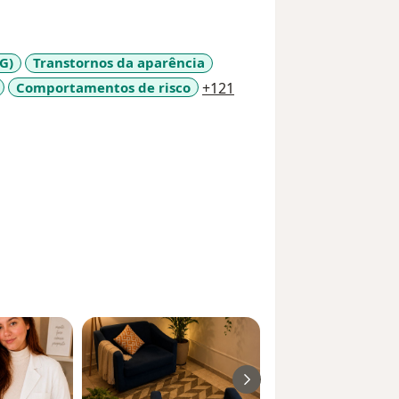
G)
Transtornos da aparência
a11y_sr_more_diseases
Comportamentos de risco
+121