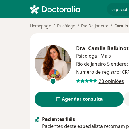
especiali
Homepage
Psicólogo
Rio De Janeiro
Camila 
Dra.
Camila Balbinot
sobre as
Psicóloga
·
Mais
Rio de Janeiro
5 endere
Número de registro: CRP
28 opiniões
Agendar consulta
Pacientes fiéis
Pacientes deste especialista retornam p