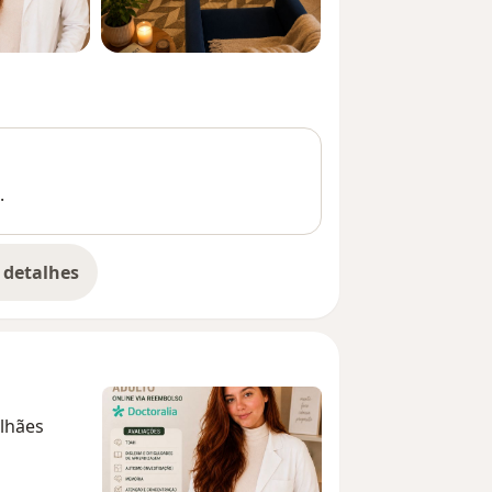
.
 detalhes
bre a experiência
lhães