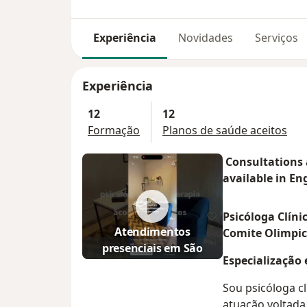
Experiência
Novidades
Serviços
Experiência
12
12
Formação
Planos de saúde aceitos
Consultations 
available in Eng
Psicóloga Clínic
Atendimentos
Comite Olimpic
presenciais em São
Especialização
Roque/SP
Sou psicóloga cl
atuação voltada