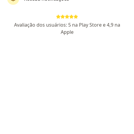
Dra. Elizete Magalhães
Avaliação dos usuários: 5 na Play Store e 4,9 na
·
Mais
Psicóloga
Apple
10 opiniões
CRP BA 241
Ansiedade, medo e bloqueios emocionais
Mudança real em poucas sessões.
Desbloqueio emocional e de habilidades
Endereço
Teleconsulta
Alceu Amoroso Lima, 786 sala 721, Salvador
•
Mapa
Elizete Magalhães Hipnoterapeuta
Primeira consulta psicologia
R$ 490
Esse especialista não oferece agendamento online para esse endereço.