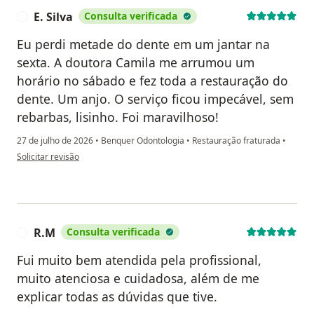
E. Silva
Consulta verificada
E
Eu perdi metade do dente em um jantar na
sexta. A doutora Camila me arrumou um
horário no sábado e fez toda a restauração do
dente. Um anjo. O serviço ficou impecável, sem
rebarbas, lisinho. Foi maravilhoso!
27 de julho de 2026
•
Benquer Odontologia
•
Restauração fraturada
•
na opinião do utilizador E. Silva
Solicitar revisão
R.M
Consulta verificada
R
Fui muito bem atendida pela profissional,
muito atenciosa e cuidadosa, além de me
explicar todas as dúvidas que tive.