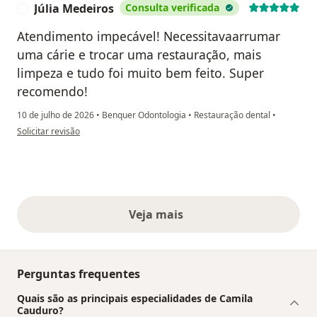
Júlia Medeiros
Consulta verificada
J
Atendimento impecável! Necessitavaarrumar
uma cárie e trocar uma restauração, mais
limpeza e tudo foi muito bem feito. Super
recomendo!
10 de julho de 2026
•
Benquer Odontologia
•
Restauração dental
•
na opinião do utilizador Júlia Medeiros
Solicitar revisão
Veja mais
opiniões acima
Perguntas frequentes
Quais são as principais especialidades de Camila
Cauduro?