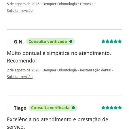
5 de agosto de 2026
•
Benquer Odontologia
•
Limpeza
•
na opinião do utilizador ER
Solicitar revisão
G.N.
Consulta verificada
G
Muito pontual e simpática no atendimento.
Recomendo!
2 de agosto de 2026
•
Benquer Odontologia
•
Restauração dental
•
na opinião do utilizador G.N.
Solicitar revisão
Tiago
Consulta verificada
T
Excelência no atendimento e prestação de
serviço.