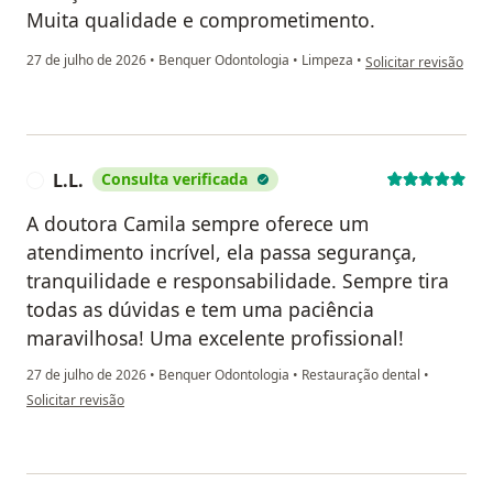
Muita qualidade e comprometimento.
na opinião do utiliza
27 de julho de 2026
•
Benquer Odontologia
•
Limpeza
•
Solicitar revisão
L.L.
Consulta verificada
L
A doutora Camila sempre oferece um
atendimento incrível, ela passa segurança,
tranquilidade e responsabilidade. Sempre tira
todas as dúvidas e tem uma paciência
maravilhosa! Uma excelente profissional!
27 de julho de 2026
•
Benquer Odontologia
•
Restauração dental
•
na opinião do utilizador L.L.
Solicitar revisão