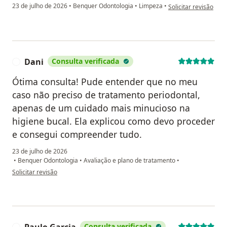
na opinião do utiliza
23 de julho de 2026
•
Benquer Odontologia
•
Limpeza
•
Solicitar revisão
Dani
Consulta verificada
D
Ótima consulta! Pude entender que no meu
caso não preciso de tratamento periodontal,
apenas de um cuidado mais minucioso na
higiene bucal. Ela explicou como devo proceder
e consegui compreender tudo.
23 de julho de 2026
•
Benquer Odontologia
•
Avaliação e plano de tratamento
•
na opinião do utilizador Dani
Solicitar revisão
Consulta verificada
P