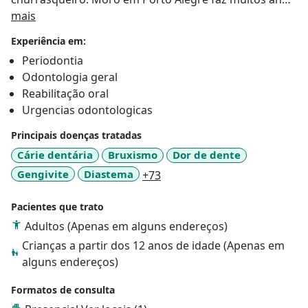
Sobre mim
amo essa cidade, conhecer lugares novos, estar entre
mais
amigos, fazer amigos, amo crossfit e esportes, tomar
Experiência em:
um cafezinho e principalmente exercer a minha
Periodontia
profissão na Benquer Odontologia, que é meu lugar
Odontologia geral
especial.
Reabilitação oral
Urgencias odontologicas
ATENÇÃO: Consultas pelo convênio da Uniodonto
Principais doenças tratadas
devem ser agendadas diretamente pelo whatsapp da
Cárie dentária
Bruxismo
Dor de dente
Benquer. Obrigada!!
a11y_sr_more_diseases
Gengivite
Diastema
+73
Pacientes que trato
Adultos (Apenas em alguns endereços)
Crianças a partir dos 12 anos de idade (Apenas em
alguns endereços)
Formatos de consulta