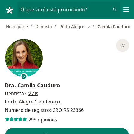
Men
O que você está procurando?
Homepage
Dentista
Porto Alegre
Camila Cauduro
Mudar de cidade
Dra.
Camila Cauduro
sobre as especializações
Dentista
·
Mais
Porto Alegre
1 endereço
Número de registro: CRO RS 23366
299 opiniões