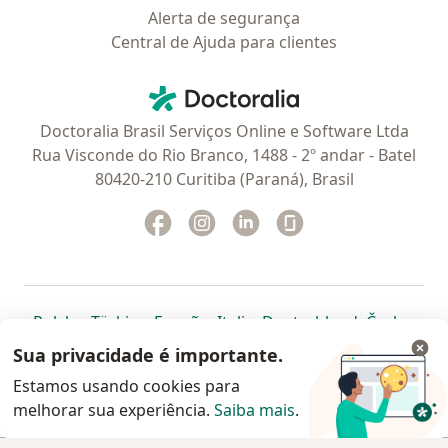
Alerta de segurança
Central de Ajuda para clientes
Contato
Doctoralia - Homepage
Doctoralia Brasil Serviços Online e Software Ltda
Rua Visconde do Rio Branco, 1488 - 2º andar - Batel
80420-210 Curitiba (Paraná), Brasil
Facebook
abre num novo separador
Instagram
abre num novo separador
Linkedin
abre num novo separad
Glassdoor
abre num novo se
abre num novo separador
abre num novo separador
abre num novo separador
abre num novo separado
abre num n
abre
Polska
,
Türkiye
,
España
,
Italia
,
Deutschland
,
Česko
,
abre num novo separador
abre num novo separador
abre num novo separador
abre num novo separa
abre num no
abre n
Portugal
,
México
,
Chile
,
Brasil
,
Argentina
,
Perú
,
Sua privacidade é importante.
abre num novo separad
Colombia
Estamos usando cookies para
melhorar sua experiência.
www.doctoralia.com.br © 2026 - Agende agora sua
Saiba mais
.
consulta