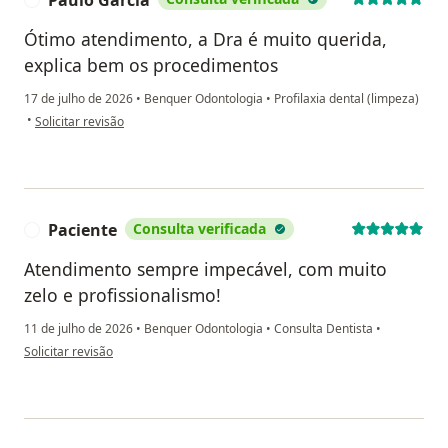
Paulo Garcia
Ótimo atendimento, a Dra é muito querida,
explica bem os procedimentos
17 de julho de 2026
•
Benquer Odontologia
•
Profilaxia dental (limpeza)
na opinião do utilizador Paulo Garcia
•
Solicitar revisão
Paciente
Consulta verificada
P
Atendimento sempre impecável, com muito
zelo e profissionalismo!
11 de julho de 2026
•
Benquer Odontologia
•
Consulta Dentista
•
na opinião do utilizador Paciente
Solicitar revisão