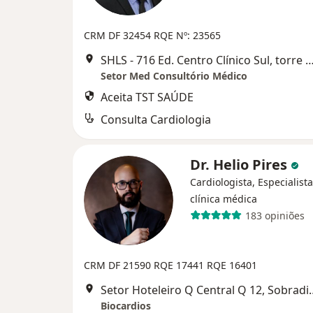
CRM DF 32454
RQE Nº: 23565
SHLS - 716 Ed. Centro Clínico Sul, torre 1, 2° andar, sala 207/2
Setor Med Consultório Médico
Aceita TST SAÚDE
Consulta Cardiologia
Dr. Helio Pires
Cardiologista, Especialist
clínica médica
183 opiniões
CRM DF 21590
RQE 17441
RQE 16401
Setor Hoteleiro Q C
Biocardios