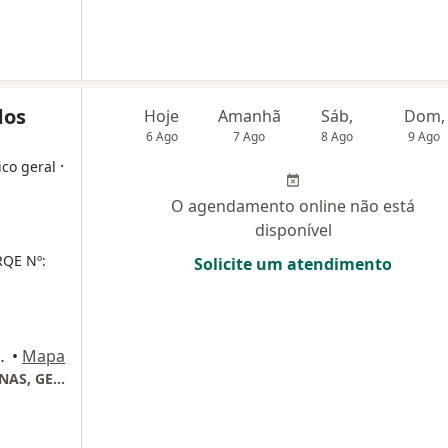
dos
Hoje
Amanhã
Sáb,
Dom,
6 Ago
7 Ago
8 Ago
9 Ago
·
ico geral
O agendamento online não está
disponível
RQE Nº:
Solicite um atendimento
ul, Brasília - DF, 70200-700, Brasília
•
Mapa
MAXICOR - CONVENIOS: ASSEFAZ , BACEN, INAS, GEAP E , BRADESCO, MEDSENIOR