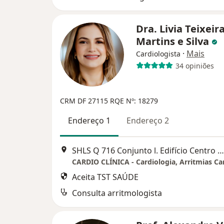
Dra. Livia Teixeir
Martins e Silva
·
Mais
Cardiologista
34 opiniões
CRM DF 27115
RQE Nº: 18279
Endereço 1
Endereço 2
SHLS Q 716 Conjunto l. Edifício Centro Clínico Sul Torre 1 salas 01 A 04, Brasília
Aceita TST SAÚDE
Consulta arritmologista