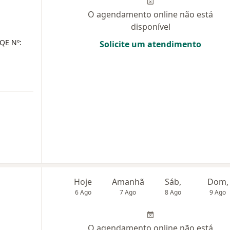
O agendamento online não está
disponível
RQE Nº:
Solicite um atendimento
Hoje
Amanhã
Sáb,
Dom,
6 Ago
7 Ago
8 Ago
9 Ago
O agendamento online não está