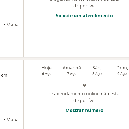
disponível
Solicite um atendimento
09, Brasília
•
Mapa
Hoje
Amanhã
Sáb,
Dom,
6 Ago
7 Ago
8 Ago
9 Ago
a em
O agendamento online não está
disponível
Mostrar número
entral Q 12, Sobradinho
•
Mapa