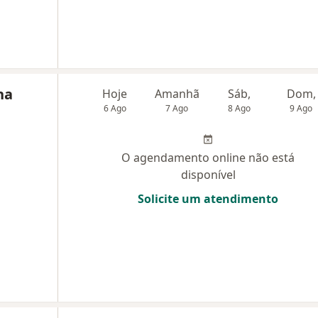
na
Hoje
Amanhã
Sáb,
Dom,
6 Ago
7 Ago
8 Ago
9 Ago
O agendamento online não está
disponível
Solicite um atendimento