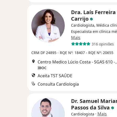
Dra. Laís Ferreira
Carrijo
Cardiologista, Médica clín
Especialista em clínica m
Mais
316 opiniões
CRM DF 24895
- RQE Nº: 18407
- RQE Nº: 20655
Centro Medico Lúcio Costa - SGAS 610 - Conjunto F - Bloco 1 - 
IBOC
Aceita TST SAÚDE
Consulta Cardiologia
Dr. Samuel Maria
Passos da Silva
·
Mais
Cardiologista