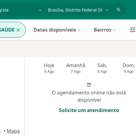
dade, doença ou nome
cidade ou região
 SAÚDE
Datas disponíveis
Bairros
Hoje
Amanhã
Sáb,
Dom,
6 Ago
7 Ago
8 Ago
9 Ago
O agendamento online não está
disponível
Solicite um atendimento
e B, Sala 1205), Taguatinga
•
Mapa