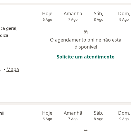
Hoje
Amanhã
Sáb,
Dom,
6 Ago
7 Ago
8 Ago
9 Ago
ica geral,
·
édica
O agendamento online não está
disponível
Solicite um atendimento
Via L2 Sul - Qd 610 - Sala 10, Brasília
•
Mapa
ni
Hoje
Amanhã
Sáb,
Dom,
6 Ago
7 Ago
8 Ago
9 Ago