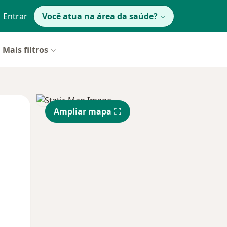
Entrar
Você atua na área da saúde?
Mais filtros
Segunda-feira
Ter,
Qua
Ampliar mapa
10 Ago
11 Ago
12 Ago