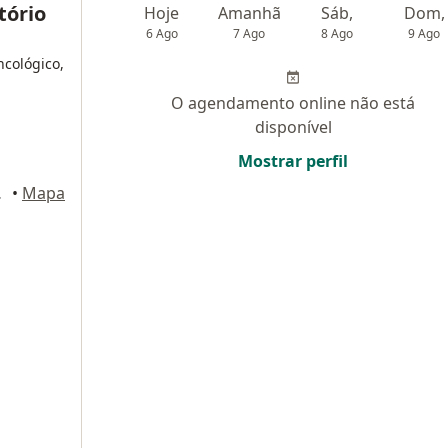
tório
Hoje
Amanhã
Sáb,
Dom,
6 Ago
7 Ago
8 Ago
9 Ago
ncológico,
O agendamento online não está
disponível
Mostrar perfil
09, Brasília
•
Mapa