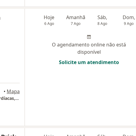
a
Hoje
Amanhã
Sáb,
Dom,
6 Ago
7 Ago
8 Ago
9 Ago
O agendamento online não está
disponível
Solicite um atendimento
•
Mapa
CARDIO CLÍNICA - Cardiologia, Arritmias Cardíacas, exames cardiovasculares