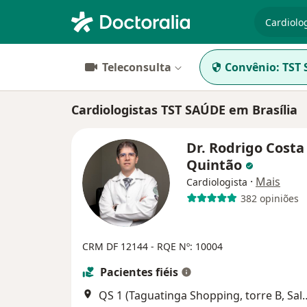
especiali
Teleconsulta
Convênio:
TST
Cardiologistas TST SAÚDE em Brasília
Dr. Rodrigo Costa
Quintão
·
Mais
Cardiologista
382 opiniões
CRM DF 12144 - RQE Nº: 10004
Pacientes fiéis
QS 1 (Taguatinga Shopping, torr