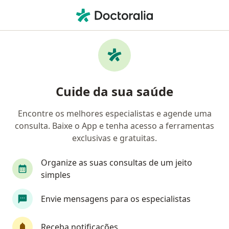
Men
Cardiologista • Contagem, Minas Gerais MG
Filtros
Convênio:
SOMPO
Cardiologistas SOMPO em Contagem
Cuide da sua saúde
Encontre os melhores especialistas e agende uma
consulta. Baixe o App e tenha acesso a ferramentas
exclusivas e gratuitas.
Organize as suas consultas de um jeito
simples
Dr. Fabricio Pelucci
Envie mensagens para os especialistas
·
Mais
Cardiologista, Médico do trabalho
CRM MG 50656
- Cardiologia RQE 33452
- Medicina do
Receba notificações