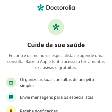
Men
Cardiologista • Contagem, Minas Gerais MG
Filtros
Convênio:
Omint
M
Cardiologistas Omint em Contagem
Cuide da sua saúde
Encontre os melhores especialistas e agende uma
consulta. Baixe o App e tenha acesso a ferramentas
exclusivas e gratuitas.
Organize as suas consultas de um jeito
simples
Dr. Antonio Carlos Rezende Campos
Envie mensagens para os especialistas
·
Mais
Cardiologista
59 opiniões
Receba notificações