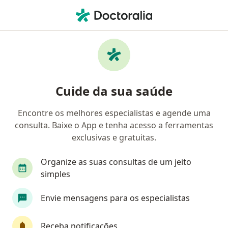
Men
Cardiologista • São Paulo, Brasil
Filtros
Convênio:
Dix Saúde
Cardiologistas Dix Saúde em São Paulo
Cuide da sua saúde
Encontre os melhores especialistas e agende uma
consulta. Baixe o App e tenha acesso a ferramentas
exclusivas e gratuitas.
Organize as suas consultas de um jeito
simples
Dr. Walter Jose Guidi
Envie mensagens para os especialistas
·
Mais
Cardiologista
683 opiniões
Receba notificações