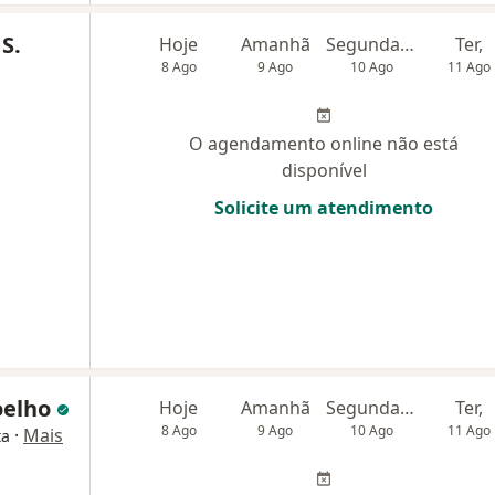
S.
Hoje
Amanhã
Segunda-feira
Ter,
8 Ago
9 Ago
10 Ago
11 Ago
O agendamento online não está
disponível
Solicite um atendimento
oelho
Hoje
Amanhã
Segunda-feira
Ter,
8 Ago
9 Ago
10 Ago
11 Ago
·
Mais
ta