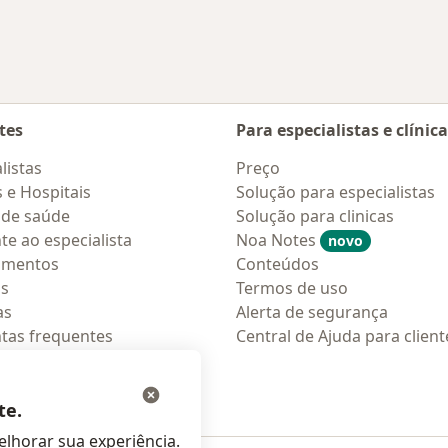
tes
Para especialistas e clínic
listas
Preço
s e Hospitais
Solução para especialistas
 de saúde
Solução para clinicas
te ao especialista
Noa Notes
novo
amentos
Conteúdos
os
Termos de uso
as
Alerta de segurança
tas frequentes
Central de Ajuda para client
ções móveis
ara pacientes
te.
lhorar sua experiência.