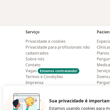
Serviço
Pacien
Privacidade e cookies
Especia
Privacidade para profissionais não
Clínica
cadastrados
Planos
Sobre nós
Pergun
Contato
Medic
Vagas
Serviç
Estamos contratando!
Termos e Condições
Doenc
Imprensa
Pergun
Lei da Igualdade Salarial
Aplica
Blog p
Sua privacidade é importan
Estamos usando cookies para me