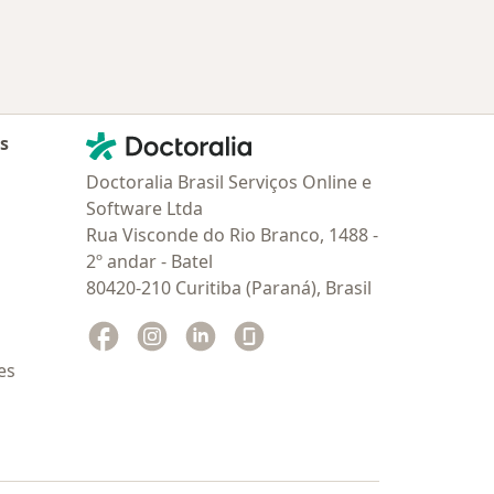
Contato
Doctoralia - Homepage
as
Doctoralia Brasil Serviços Online e
Software Ltda
Rua Visconde do Rio Branco, 1488 -
2º andar - Batel
80420-210 Curitiba (Paraná), Brasil
Facebook
abre num novo separador
Instagram
abre num novo separador
Linkedin
abre num novo separador
Glassdoor
abre num novo separador
es