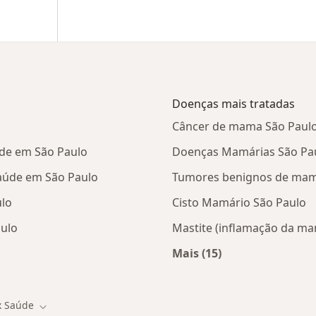
Doenças mais tratadas
Câncer de mama São Paul
úde em São Paulo
Doenças Mamárias São Pa
Saúde em São Paulo
Tumores benignos de mam
ulo
Cisto Mamário São Paulo
aulo
Mastite (inflamação da ma
Mais (15)
tas da Dix Saúde
Mais na categoria: D
x Saúde
de cidade
Mudar de cidade