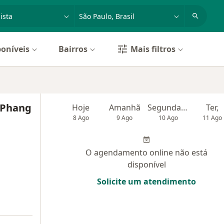
dade, doença ou nome
cidade ou região
poníveis
Bairros
Mais filtros
n Phang
Hoje
Amanhã
Segunda-feira
Ter,
8 Ago
9 Ago
10 Ago
11 Ago
O agendamento online não está
disponível
Solicite um atendimento