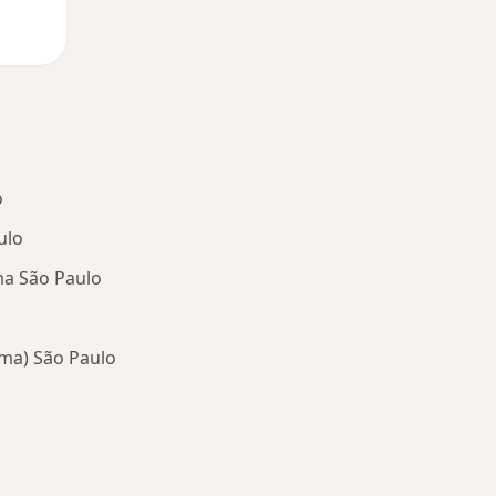
o
ulo
a São Paulo
ma) São Paulo
oenças mais tratadas