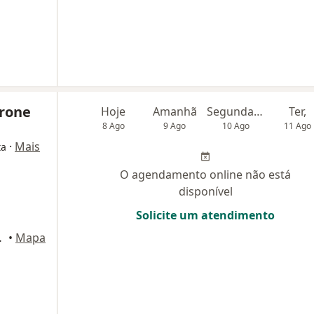
orone
Hoje
Amanhã
Segunda-feira
Ter,
8 Ago
9 Ago
10 Ago
11 Ago
·
Mais
ta
O agendamento online não está
disponível
Solicite um atendimento
81, São Paulo
•
Mapa