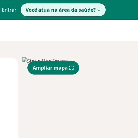
Entrar
Você atua na área da saúde?
Qua
Qui,
Sex,
Ampliar mapa
12 Ago
13 Ago
14 Ago