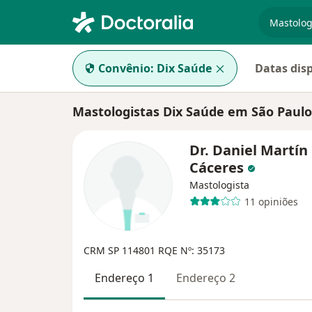
especiali
Convênio:
Dix Saúde
Datas dis
Mastologistas Dix Saúde em São Paulo
Dr. Daniel Martí
Cáceres
Mastologista
11 opiniões
CRM SP 114801
RQE Nº: 35173
Endereço 1
Endereço 2