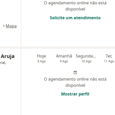
O agendamento online não está
disponível
Solicite um atendimento
São Paulo
•
Mapa
 Aruja
Hoje
Amanhã
Segunda-feira
Ter,
8 Ago
9 Ago
10 Ago
11 Ago
ral,
O agendamento online não está
disponível
Mostrar perfil