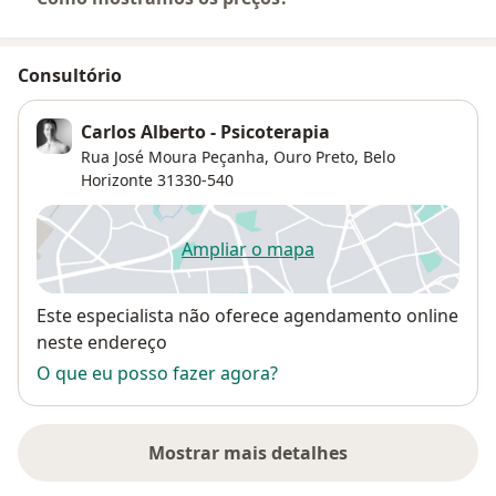
Consultório
Carlos Alberto - Psicoterapia
Rua José Moura Peçanha,
Ouro Preto
,
Belo
Horizonte
31330-540
Ampliar o mapa
abre num novo separador
Disponibilidade
Este especialista não oferece agendamento online
neste endereço
O que eu posso fazer agora?
Mostrar mais detalhes
sobre o endereço