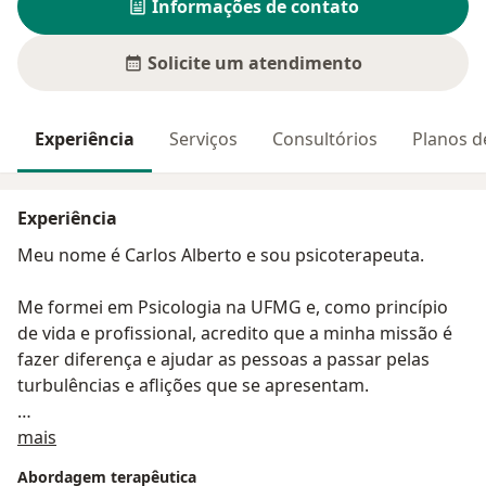
Informações de contato
Solicite um atendimento
Experiência
Serviços
Consultórios
Planos d
Experiência
Meu nome é Carlos Alberto e sou psicoterapeuta.
Me formei em Psicologia na UFMG e, como princípio
de vida e profissional, acredito que a minha missão é
fazer diferença e ajudar as pessoas a passar pelas
turbulências e aflições que se apresentam.
Sobre mim
Atendo online, abrangendo todo o Brasil e
mais
presencialmente em Belo Horizonte.
Abordagem terapêutica