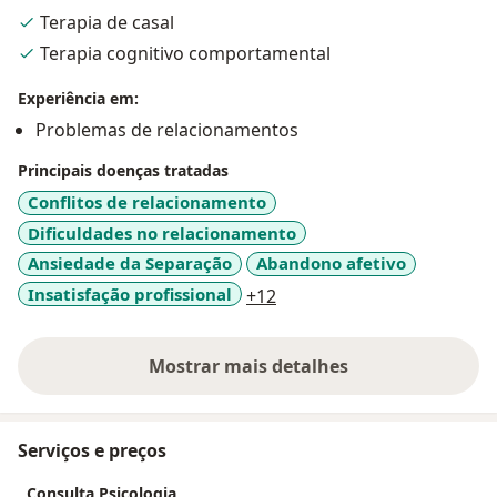
Terapia de casal
Minha abordagem principal é a Terapia Cognitivo -
Terapia cognitivo comportamental
Comportamental e atendo as seguintes demandas,
primordialmente, dentre outras:
Experiência em:
Problemas de relacionamentos
✔ Psicoterapia Individual de Jovem e Adulto;
✔ Psicoterapia de Casal;
Principais doenças tratadas
✔ Relacionamentos e Sexualidade;
Conflitos de relacionamento
✔ Transtornos de Ansiedade;
Dificuldades no relacionamento
✔ Transtornos Depressivos;
Ansiedade da Separação
Abandono afetivo
✔ Compulsões e Vícios.
a11y_sr_more_diseases
Insatisfação profissional
+12
O principal para mim é o acolhimento, compreensão
da sua demanda, sem pré julgamentos, e que você se
Mostrar mais detalhes
sinta bem atendido(a) e ouvido(a)!
sobre a experiência
Serviços e preços
Consulta Psicologia