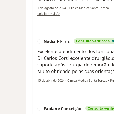
1 de agosto de 2024
•
Clinica Medica Santa Tereza
•
Pr
na opinião do utilizador Cléber Stefano moretti
Solicitar revisão
Nadia F F lris
Consulta verificada
N
Excelente atendimento dos funcionár
Dr Carlos Corsi excelente cirurgião
suporte após cirurgia de remoção de
Muito obrigado pelas suas orientaçõ
15 de abril de 2024
•
Clinica Medica Santa Tereza
•
Pri
Fabiane Conceição
Consulta verif
F