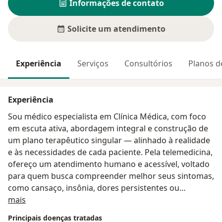
Informações de contato
Solicite um atendimento
Experiência
Serviços
Consultórios
Planos d
Experiência
Sou médico especialista em Clínica Médica, com foco
em escuta ativa, abordagem integral e construção de
um plano terapêutico singular — alinhado à realidade
e às necessidades de cada paciente. Pela telemedicina,
ofereço um atendimento humano e acessível, voltado
para quem busca compreender melhor seus sintomas,
como cansaço, insônia, dores persistentes ou
Sobre mim
alterações em exames. Se você valoriza um cuidado
mais
atencioso e individualizado, agende sua consulta.
Principais doenças tratadas