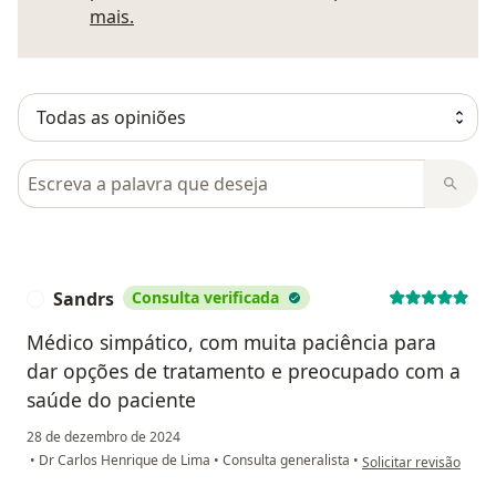
Saber mais sobre pareceres
mais.
Pesquisar em opiniões
Sandrs
Consulta verificada
S
Médico simpático, com muita paciência para
dar opções de tratamento e preocupado com a
saúde do paciente
28 de dezembro de 2024
na opinião do utiliza
•
Dr Carlos Henrique de Lima
•
Consulta generalista
•
Solicitar revisão