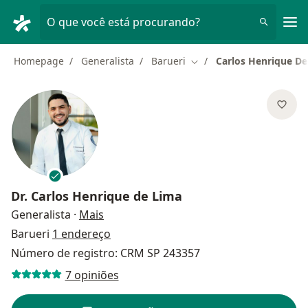
Men
O que você está procurando?
Homepage
Generalista
Barueri
Carlos Henrique De
Mudar de cidade
Dr.
Carlos Henrique de Lima
sobre as especializações
Generalista
·
Mais
Barueri
1 endereço
Número de registro: CRM SP 243357
7 opiniões