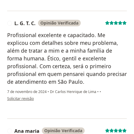
L. G. T. C.
Opinião Verificada
L
Profissional excelente e capacitado. Me
explicou com detalhes sobre meu problema,
além de tratar a mim e a minha família de
forma humana. Ético, gentil e excelente
profissional. Com certeza, será o primeiro
profissional em quem pensarei quando precisar
de atendimento em São Paulo.
7 de novembro de 2024
•
Dr Carlos Henrique de Lima
•
•
na opinião do utilizador L. G. T. C.
Solicitar revisão
Ana maria
Opinião Verificada
A