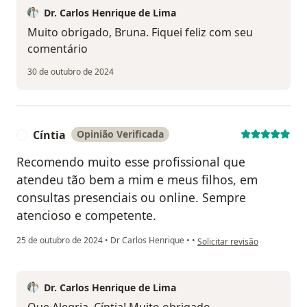
Dr. Carlos Henrique de Lima
Muito obrigado, Bruna. Fiquei feliz com seu
comentário
30 de outubro de 2024
Cíntia
Opinião Verificada
C
Recomendo muito esse profissional que
atendeu tão bem a mim e meus filhos, em
consultas presenciais ou online. Sempre
atencioso e competente.
na opinião do utilizador Cínti
25 de outubro de 2024
•
Dr Carlos Henrique
•
•
Solicitar revisão
Dr. Carlos Henrique de Lima
Que Alegria, Cíntia! Muito obrigado.