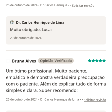
na opinião do utilizador Luca
26 de outubro de 2024
•
Dr Carlos Henrique
•
•
Solicitar revisão
Dr. Carlos Henrique de Lima
Muito obrigado, Lucas
29 de outubro de 2024
Bruna Alves
Opinião Verificada
B
Um ótimo profissional. Muito paciente,
empático e demonstra verdadeira preocupação
com o paciente. Além de explicar tudo de forma
simples e clara. Super recomendo!
na opinião do utiliz
26 de outubro de 2024
•
Dr Carlos Henrique de Lima
•
•
Solicitar revisão