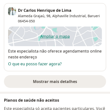
Dr Carlos Henrique de Lima
Alameda Grajaú, 98,
Alphaville Industrial
,
Barueri
06454-050
Ampliar o mapa
abre num novo separador
Disponibilidade
Este especialista não oferece agendamento online
neste endereço
O que eu posso fazer agora?
Mostrar mais detalhes
sobre o endereço
Planos de saúde não aceitos
Este especialista só aceita pacientes particulares. Você